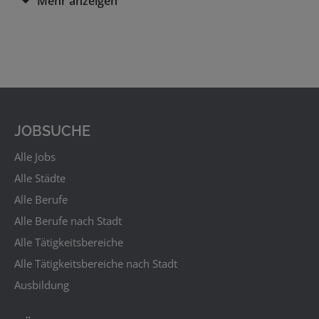
Mehr anzeigen
groß- und mittelständige Unternehmen angesiedelt,
die Arbeitsplätze in Voll- oder Teilzeit, als Aushilfen
oder Werksstudenten anbieten. Die Region ist so
vielfältig wie ihre Arbeitnehmer. Ihr Branchenmix
einzigartig. Ob Industrie (Stahl, Medizin, Chemie,
Werkzeuge),
IT
,
Forschung
oder Wirtschaft, ob in den
Bereichen
Handwerk
, Dienstleistungen oder Pflege –
bei uns finden Sie die richtige Stelle.
JOBSUCHE
Starten Sie jetzt Ihre berufliche Zukunft auf wzplus-
Alle Jobs
jobs.de!
Alle Städte
Alle Berufe
Alle Berufe nach Stadt
Alle Tätigkeitsbereiche
Alle Tätigkeitsbereiche nach Stadt
Ausbildung