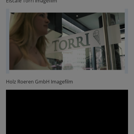
Eiscafé Torri Imagefilm
Holz Roeren GmbH Imagefilm