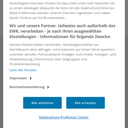
berechtigtem Interesse. Klicken Sie dazu bitte unten oder besuchen Sie
zu einem beliebigen Zeitpunkt die Seite mit den Datenschutzrichtlinien.
Diese Präferenzen werden unseren Partnern signalisiert und haben
keinen Einfluss auf die Browserdaten.
Wir und unsere Partner, teilweise auch außerhalb des
EWR, verarbeiten - je nach Ihren ausgewählten
Einstellungen - Informationen für folgende Zwecke:
Genaue Standortdaten verwenden. Geräteeigenschaften zur
TOP-JOBS
ALLE TOP-JOBS
Identifikation aktiv abfragen. Informationen auf einem Gerät speichern
und/oder abrufen. Personalisierte Anzeigen und Inhalte, Anzeigen- und
Wir haben interessante Stellen für Sie
Inhaltsmessung, Erkenntnisse über Zielgruppen und
Produktentwicklung.
zusammengefasst. Entdecken Sie die Angebote!
Liste der Partner
Impressum
Pflegefachkraft (m/w/d) in Teilzeit - Wir
Datenschutzerklärung
suchen Dich!
Remscheid
Alle ablehnen
Alle erlauben
Pflege Plus
Technischer Zeichner (m/w/d)
Datenschutz-Präferenz-Center