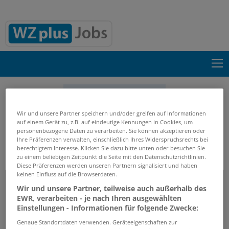
Suche einblenden
Wir und unsere Partner speichern und/oder greifen auf Informationen
Start
Firmenprofile
Weinmann Emergency Medical
auf einem Gerät zu, z.B. auf eindeutige Kennungen in Cookies, um
Technology GmbH & Co. KG
personenbezogene Daten zu verarbeiten. Sie können akzeptieren oder
Ihre Präferenzen verwalten, einschließlich Ihres Widerspruchsrechts bei
berechtigtem Interesse. Klicken Sie dazu bitte unten oder besuchen Sie
zu einem beliebigen Zeitpunkt die Seite mit den Datenschutzrichtlinien.
Firmenprofil
Diese Präferenzen werden unseren Partnern signalisiert und haben
keinen Einfluss auf die Browserdaten.
Weinmann Emergency Medical
Wir und unsere Partner, teilweise auch außerhalb des
Technology GmbH & Co. KG
EWR, verarbeiten - je nach Ihren ausgewählten
Einstellungen - Informationen für folgende Zwecke:
Genaue Standortdaten verwenden. Geräteeigenschaften zur