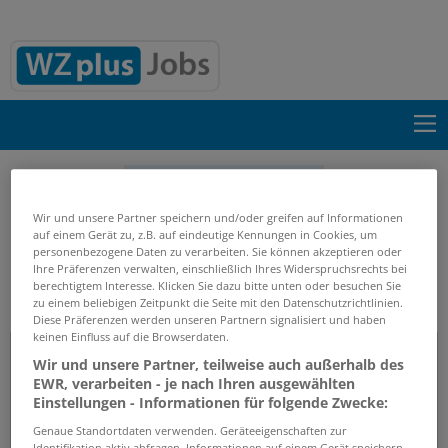
Suche einblenden
Wir und unsere Partner speichern und/oder greifen auf Informationen
Start
Firmenprofile
Klaas Service- und Vertriebs
auf einem Gerät zu, z.B. auf eindeutige Kennungen in Cookies, um
GmbH
personenbezogene Daten zu verarbeiten. Sie können akzeptieren oder
Ihre Präferenzen verwalten, einschließlich Ihres Widerspruchsrechts bei
berechtigtem Interesse. Klicken Sie dazu bitte unten oder besuchen Sie
zu einem beliebigen Zeitpunkt die Seite mit den Datenschutzrichtlinien.
Firmenprofil
Diese Präferenzen werden unseren Partnern signalisiert und haben
keinen Einfluss auf die Browserdaten.
Klaas Service- und Vertriebs GmbH
Wir und unsere Partner, teilweise auch außerhalb des
EWR, verarbeiten - je nach Ihren ausgewählten
Einstellungen - Informationen für folgende Zwecke:
Genaue Standortdaten verwenden. Geräteeigenschaften zur
Identifikation aktiv abfragen. Informationen auf einem Gerät speichern