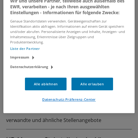
Wir und unsere Partner, teilweise auch außerhalb des
Business Development Manager
EWR, verarbeiten - je nach Ihren ausgewählten
(m/w/d)
Einstellungen - Informationen für folgende Zwecke:
07.08.2026 /
SIGNAL IDUNA Gruppe
/
Genaue Standortdaten verwenden. Geräteeigenschaften zur
Deutschland
Identifikation aktiv abfragen. Informationen auf einem Gerät speichern
und/oder abrufen. Personalisierte Anzeigen und Inhalte, Anzeigen- und
Inhaltsmessung, Erkenntnisse über Zielgruppen und
Produktentwicklung.
Manager Business Development -
Liste der Partner
Pharma / Strategie (m/w/d)
Impressum
07.08.2026 /
Workwise GmbH
/ Bayern
Datenschutzerklärung
Trainer:in / Lernbegleiter:in für
Alle ablehnen
Alle erlauben
SPS-Programmierung (m/w/d)
17.07.2026 /
WBS TRAINING Trainer:in
Datenschutz-Präferenz-Center
Festanstellung
/ Deutschland
verwandte und ähnliche Stellenangebote