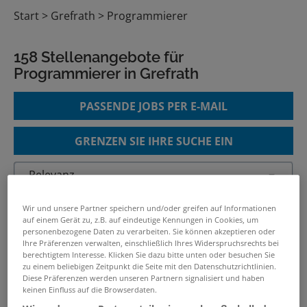
Start
Grefrath
Programmierer
158 Stellenangebote für
Programmierer in Grefrath
PASSENDE JOBS PER E-MAIL
GRENZEN SIE IHRE SUCHE EIN
Junior (m/w/d) Salesforce
Wir und unsere Partner speichern und/oder greifen auf Informationen
Developer
auf einem Gerät zu, z.B. auf eindeutige Kennungen in Cookies, um
personenbezogene Daten zu verarbeiten. Sie können akzeptieren oder
09.07.2026 /
Scheidt & Bachmann Signalling
Ihre Präferenzen verwalten, einschließlich Ihres Widerspruchsrechts bei
Systems GmbH
/ Düsseldorf, Mönchengladbach
berechtigtem Interesse. Klicken Sie dazu bitte unten oder besuchen Sie
zu einem beliebigen Zeitpunkt die Seite mit den Datenschutzrichtlinien.
bei Düsseldorf
Diese Präferenzen werden unseren Partnern signalisiert und haben
keinen Einfluss auf die Browserdaten.