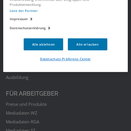
Produktentwicklung.
Liste der Partner
JOBSUCHE
Impressum
Alle Jobs
Datenschutzerklärung
Alle Städte
Alle Berufe
Alle ablehnen
Alle erlauben
Alle Berufe nach Stadt
Datenschutz-Präferenz-Center
Alle Tätigkeitsbereiche
Alle Tätigkeitsbereiche nach Stadt
Ausbildung
FÜR ARBEITGEBER
Preise und Produkte
Mediadaten WZ
Mediadaten RGA
Mediadaten ST