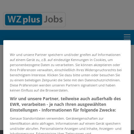
Wir und unsere Partner speichern und/oder greifen auf Informationen
Suche einblenden
auf einem Gerät zu, z.B. auf eindeutige Kennungen in Cookies, um
personenbezogene Daten zu verarbeiten. Sie können akzeptieren oder
Start
Suchergebnisse
Ihre Präferenzen verwalten, einschließlich Ihres Widerspruchsrechts bei
berechtigtem Interesse. Klicken Sie dazu bitte unten oder besuchen Sie
zu einem beliebigen Zeitpunkt die Seite mit den Datenschutzrichtlinien.
Diese Präferenzen werden unseren Partnern signalisiert und haben
Jobs von Deutsche Bahn AG
keinen Einfluss auf die Browserdaten.
Wir und unsere Partner, teilweise auch außerhalb des
GRENZEN SIE IHRE SUCHE EIN
EWR, verarbeiten - je nach Ihren ausgewählten
Einstellungen - Informationen für folgende Zwecke:
Keine Suchergebnisse gefunden.
Genaue Standortdaten verwenden. Geräteeigenschaften zur
Identifikation aktiv abfragen. Informationen auf einem Gerät speichern
und/oder abrufen. Personalisierte Anzeigen und Inhalte, Anzeigen- und
Inhaltsmessung, Erkenntnisse über Zielgruppen und