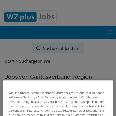
Suche einblenden
Start
Suchergebnisse
Jobs von Caritasverband-Region-
Mönchengladbach-e-V
Wir und unsere Partner speichern und/oder greifen auf Informationen
PASSENDE JOBS PER E-MAIL
auf einem Gerät zu, z.B. auf eindeutige Kennungen in Cookies, um
personenbezogene Daten zu verarbeiten. Sie können akzeptieren oder
Ihre Präferenzen verwalten, einschließlich Ihres Widerspruchsrechts bei
GRENZEN SIE IHRE SUCHE EIN
berechtigtem Interesse. Klicken Sie dazu bitte unten oder besuchen Sie
zu einem beliebigen Zeitpunkt die Seite mit den Datenschutzrichtlinien.