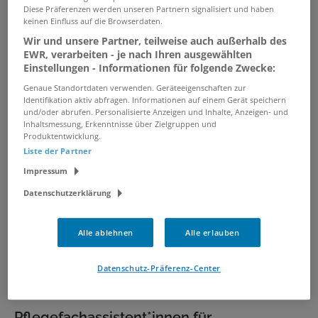
Diese Präferenzen werden unseren Partnern signalisiert und haben
keinen Einfluss auf die Browserdaten.
Wir und unsere Partner, teilweise auch außerhalb des
Pflegefachkraft für unseren
EWR, verarbeiten - je nach Ihren ausgewählten
Palliativ-Pflegedienst (m/w/d)
Einstellungen - Informationen für folgende Zwecke:
05.08.2026 /
Caritasverband Region
Genaue Standortdaten verwenden. Geräteeigenschaften zur
Mönchengladbach e.V.
/ Mönchengladbach
Identifikation aktiv abfragen. Informationen auf einem Gerät speichern
und/oder abrufen. Personalisierte Anzeigen und Inhalte, Anzeigen- und
Inhaltsmessung, Erkenntnisse über Zielgruppen und
Produktentwicklung.
Pflegefachkraft (w/m/d)
Liste der Partner
05.08.2026 /
Caritasverband Region
Impressum
Mönchengladbach e.V.
/ Mönchengladbach
Datenschutzerklärung
Wohnbereichsleitung (m/w/d) für
Alle ablehnen
Alle erlauben
das Caritaszentrum Rheydt
01.08.2026 /
Caritasverband Region
Datenschutz-Präferenz-Center
Mönchengladbach e.V.
/ Mönchengladbach
Pflegefachassistent*innen für