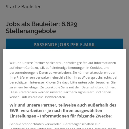
Start
Bauleiter
Jobs als Bauleiter:
6.629
Stellenangebote
PASSENDE JOBS PER E-MAIL
GRENZEN SIE IHRE SUCHE EIN
Wir und unsere Partner speichern und/oder greifen auf Informationen
auf einem Gerät zu, z.B. auf eindeutige Kennungen in Cookies, um
personenbezogene Daten zu verarbeiten. Sie können akzeptieren oder
Ihre Präferenzen verwalten, einschließlich Ihres Widerspruchsrechts bei
berechtigtem Interesse. Klicken Sie dazu bitte unten oder besuchen Sie
Bauleiter (m/w/d)
zu einem beliebigen Zeitpunkt die Seite mit den Datenschutzrichtlinien.
Diese Präferenzen werden unseren Partnern signalisiert und haben
07.08.2026 /
Theo Raaf Bauunternehmung
keinen Einfluss auf die Browserdaten.
GmbH & Co KG
/ Duisburg
Wir und unsere Partner, teilweise auch außerhalb des
EWR, verarbeiten - je nach Ihren ausgewählten
Einstellungen - Informationen für folgende Zwecke:
Bauleiter Estrich (m/w/d)
Genaue Standortdaten verwenden. Geräteeigenschaften zur
07.08.2026 /
Damian Werner GmbH
/ Kalbach
Identifikation aktiv abfragen. Informationen auf einem Gerät speichern