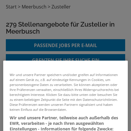
Start
Meerbusch
Zusteller
279 Stellenangebote für Zusteller in
Meerbusch
PASSENDE JOBS PER E-MAIL
GRENZEN SIE IHRE SUCHE EIN
Wir und unsere Partner speichern und/oder greifen auf Informationen
auf einem Gerät zu, z.B. auf eindeutige Kennungen in Cookies, um
personenbezogene Daten zu verarbeiten. Sie können akzeptieren oder
Paketzusteller (m/w/d)
Ihre Präferenzen verwalten, einschließlich Ihres Widerspruchsrechts bei
berechtigtem Interesse. Klicken Sie dazu bitte unten oder besuchen Sie
25.07.2026 /
Deutsche Post AG
/ Essen
zu einem beliebigen Zeitpunkt die Seite mit den Datenschutzrichtlinien.
Diese Präferenzen werden unseren Partnern signalisiert und haben
keinen Einfluss auf die Browserdaten.
Paketzusteller (m/w/d)
Wir und unsere Partner, teilweise auch außerhalb des
25.07.2026 /
Deutsche Post AG
/ Essen
EWR, verarbeiten - je nach Ihren ausgewählten
Einstellungen - Informationen für folgende Zwecke: