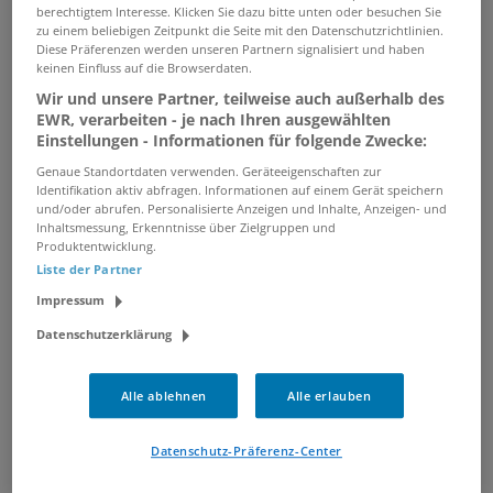
Köln
berechtigtem Interesse. Klicken Sie dazu bitte unten oder besuchen Sie
zu einem beliebigen Zeitpunkt die Seite mit den Datenschutzrichtlinien.
05.08.2026 /
KÖTTER Security SE & Co.KG, Köln
/
Diese Präferenzen werden unseren Partnern signalisiert und haben
Köln
keinen Einfluss auf die Browserdaten.
Wir und unsere Partner, teilweise auch außerhalb des
EWR, verarbeiten - je nach Ihren ausgewählten
Sicherheitsmitarbeiter (m/w/d) in
Einstellungen - Informationen für folgende Zwecke:
Teilzeit für die Messe Dortmund
Genaue Standortdaten verwenden. Geräteeigenschaften zur
04.08.2026 /
Westdeutscher Wach- und
Identifikation aktiv abfragen. Informationen auf einem Gerät speichern
und/oder abrufen. Personalisierte Anzeigen und Inhalte, Anzeigen- und
Schutzdienst Fritz Kötter SE & Co. KG
/
Inhaltsmessung, Erkenntnisse über Zielgruppen und
Dortmund
Produktentwicklung.
Liste der Partner
Impressum
Geprüfte Schutz und
Sicherheitskraft -GSSK-(m/w/d)
Datenschutzerklärung
oder Sicherheitsmitarbeiter
(m/w/d)
Alle ablehnen
Alle erlauben
07.08.2026 /
Bewachungsinstitut Eufinger GmbH
/ Frankfurt am Main
Datenschutz-Präferenz-Center