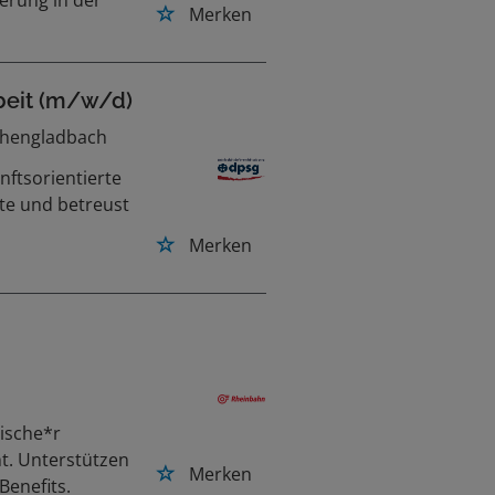
Merken
rbeit (m/w/d)
chengladbach
ftsorientierte
te und betreust
Merken
nische*r
t. Unterstützen
Merken
Benefits.