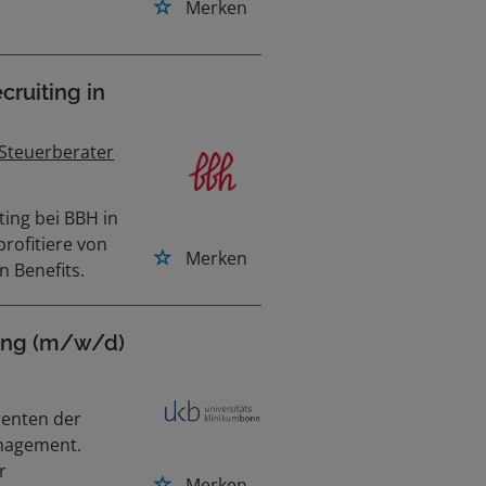
Merken
ruiting in
 Steuerberater
ing bei BBH in
rofitiere von
Merken
 Benefits.
tung (m/w/d)
renten der
anagement.
r
Merken