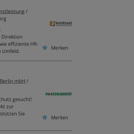
nstleistung
/
erg
n
r Direktion
ie effiziente HR-
Merken
n Umfeld.
z
 Berlin mbH
/
chutz gesucht!
kt zur
stützen Sie
Merken