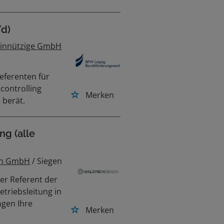
d)
einnützige GmbH
eferenten für
controlling
Merken
 berät.
ng (alle
en GmbH
/ Siegen
her Referent der
etriebsleitung in
ngen Ihre
Merken