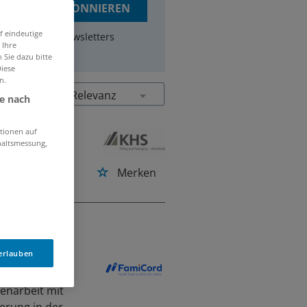
JOBS ABONNIEREN
f eindeutige
um Erhalt des Newsletters
 Ihre
 Sie dazu bitte
Diese
n.
je nach
tionen auf
haltsmessung,
Merken
 erlauben
der FamiCord
enarbeit mit
erung in der