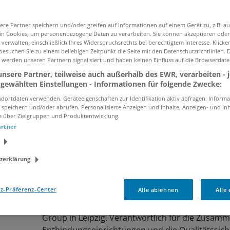
ere Partner speichern und/oder greifen auf Informationen auf einem Gerät zu, z.B. au
Ich willige in die Verarbeitung meiner Daten z
n Cookies, um personenbezogene Daten zu verarbeiten. Sie können akzeptieren oder
gemäß der
Datenschutzinformationen
ein.
verwalten, einschließlich Ihres Widerspruchsrechts bei berechtigtem Interesse. Klicken
esuchen Sie zu einem beliebigen Zeitpunkt die Seite mit den Datenschutzrichtlinien. 
 werden unseren Partnern signalisiert und haben keinen Einfluss auf die Browserdate
nsere Partner, teilweise auch außerhalb des EWR, verarbeiten - 
sgewählten Einstellungen - Informationen für folgende Zwecke:
Sales Referent (m/w/d)
dortdaten verwenden. Geräteeigenschaften zur Identifikation aktiv abfragen. Informa
 speichern und/oder abrufen. Personalisierte Anzeigen und Inhalte, Anzeigen- und In
08.08.2026 /
KHS GmbH
/ Bad Kreuznach
e über Zielgruppen und Produktentwicklung.
artner
zerklärung
Referent Klinikmanagement (m/w/d)
08.08.2026 /
FamiCord AG
/ Leipzig
z-Präferenz-Center
Alle ablehnen
Alle
Werde Referent Klinikmanagement (m/w/d) bei 
Group in Leipzig. Verantwortlich für die Zusamm
Entbindungseinrichtungen und die Qualitätssich