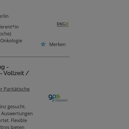
erlin
ferent*in
Woche)
 Onkologie
Merken
g -
 Vollzeit /
r Paritätische
inz gesucht.
on Auswertungen
tet. Flexible
ltnis bieten