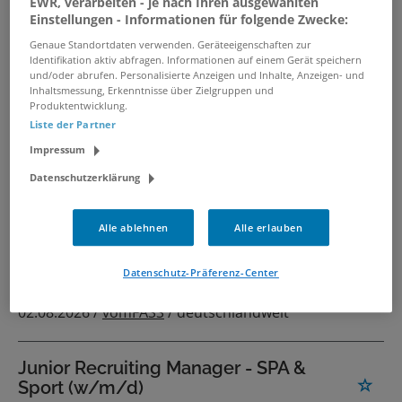
EWR, verarbeiten - je nach Ihren ausgewählten
Start
Langenfeld
Personalwesen
Einstellungen - Informationen für folgende Zwecke:
Genaue Standortdaten verwenden. Geräteeigenschaften zur
Identifikation aktiv abfragen. Informationen auf einem Gerät speichern
3 Personalwesen Jobs in Langenfeld
und/oder abrufen. Personalisierte Anzeigen und Inhalte, Anzeigen- und
Inhaltsmessung, Erkenntnisse über Zielgruppen und
Produktentwicklung.
PASSENDE JOBS PER E-MAIL
Liste der Partner
Impressum
GRENZEN SIE IHRE SUCHE EIN
Datenschutzerklärung
Alle ablehnen
Alle erlauben
Selbstständiger Geschäftsführer
(m/w/d) für exklusives
Datenschutz-Präferenz-Center
Feinkostkonzept
02.08.2026 /
vomFASS
/ deutschlandweit
Junior Recruiting Manager - SPA &
Sport (w/m/d)