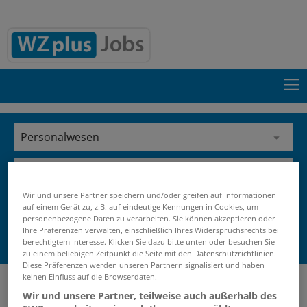
Wir und unsere Partner speichern und/oder greifen auf Informationen
auf einem Gerät zu, z.B. auf eindeutige Kennungen in Cookies, um
personenbezogene Daten zu verarbeiten. Sie können akzeptieren oder
Ihre Präferenzen verwalten, einschließlich Ihres Widerspruchsrechts bei
TRAUMJOB FINDEN!
berechtigtem Interesse. Klicken Sie dazu bitte unten oder besuchen Sie
zu einem beliebigen Zeitpunkt die Seite mit den Datenschutzrichtlinien.
Diese Präferenzen werden unseren Partnern signalisiert und haben
keinen Einfluss auf die Browserdaten.
Suche ausblenden
Wir und unsere Partner, teilweise auch außerhalb des