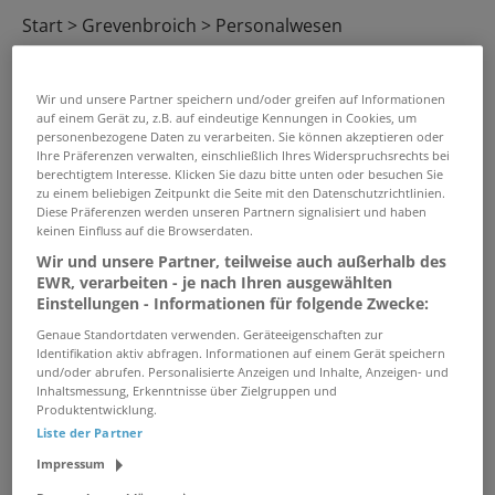
Start
Grevenbroich
Personalwesen
16 Personalwesen Jobs in Grevenbroich
Wir und unsere Partner speichern und/oder greifen auf Informationen
auf einem Gerät zu, z.B. auf eindeutige Kennungen in Cookies, um
personenbezogene Daten zu verarbeiten. Sie können akzeptieren oder
PASSENDE JOBS PER E-MAIL
Ihre Präferenzen verwalten, einschließlich Ihres Widerspruchsrechts bei
berechtigtem Interesse. Klicken Sie dazu bitte unten oder besuchen Sie
zu einem beliebigen Zeitpunkt die Seite mit den Datenschutzrichtlinien.
GRENZEN SIE IHRE SUCHE EIN
Diese Präferenzen werden unseren Partnern signalisiert und haben
keinen Einfluss auf die Browserdaten.
Wir und unsere Partner, teilweise auch außerhalb des
EWR, verarbeiten - je nach Ihren ausgewählten
HR-Manager Stabstelle (m/w/d)
Einstellungen - Informationen für folgende Zwecke:
Kinder- & Jugendverband in
Genaue Standortdaten verwenden. Geräteeigenschaften zur
Teilzeit
Identifikation aktiv abfragen. Informationen auf einem Gerät speichern
und/oder abrufen. Personalisierte Anzeigen und Inhalte, Anzeigen- und
07.08.2026 /
Stabstelle Personal (m/w/d) Teilzeit
Inhaltsmessung, Erkenntnisse über Zielgruppen und
/ Mönchengladbach
Produktentwicklung.
Liste der Partner
Impressum
Sachbearbeiter Personalwesen