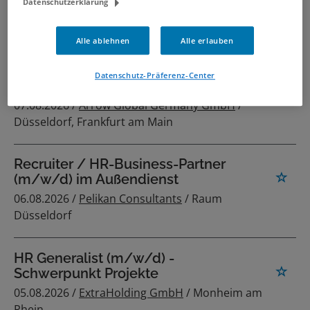
Datenschutzerklärung
(m/w/d)
07.08.2026 /
CENTERSHOP Korn Vertriebs
GmbH & Co. KG
/ Frechen
Alle ablehnen
Alle erlauben
Datenschutz-Präferenz-Center
HR Administrator (m/w/d)
07.08.2026 /
Arrow Global Germany GmbH
/
Düsseldorf, Frankfurt am Main
Recruiter / HR-Business-Partner
(m/w/d) im Außendienst
06.08.2026 /
Pelikan Consultants
/ Raum
Düsseldorf
HR Generalist (m/w/d) -
Schwerpunkt Projekte
05.08.2026 /
ExtraHolding GmbH
/ Monheim am
Rhein