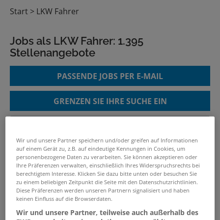
Start
LKW Fahrer
Jobs als LKW Fahrer:
1.395
Stellenangebote
PASSENDE JOBS PER E-MAIL
GRENZEN SIE IHRE SUCHE EIN
Wir und unsere Partner speichern und/oder greifen auf Informationen
LKW-Fahrer*in (w/m/d)
auf einem Gerät zu, z.B. auf eindeutige Kennungen in Cookies, um
personenbezogene Daten zu verarbeiten. Sie können akzeptieren oder
07.08.2026 /
Veolia Umweltservice Nord GmbH
/
Ihre Präferenzen verwalten, einschließlich Ihres Widerspruchsrechts bei
Wismar
berechtigtem Interesse. Klicken Sie dazu bitte unten oder besuchen Sie
zu einem beliebigen Zeitpunkt die Seite mit den Datenschutzrichtlinien.
Diese Präferenzen werden unseren Partnern signalisiert und haben
keinen Einfluss auf die Browserdaten.
LKW-Fahrer*in (w/m/d)
Wir und unsere Partner, teilweise auch außerhalb des
07.08.2026 /
Veolia Umweltservice Süd GmbH &