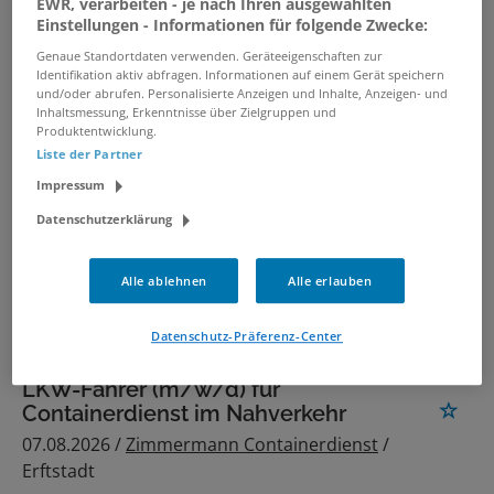
EWR, verarbeiten - je nach Ihren ausgewählten
Co. KG
/ Bretzfeld
Einstellungen - Informationen für folgende Zwecke:
Genaue Standortdaten verwenden. Geräteeigenschaften zur
Identifikation aktiv abfragen. Informationen auf einem Gerät speichern
LKW-Fahrer*in (w/m/d) in
und/oder abrufen. Personalisierte Anzeigen und Inhalte, Anzeigen- und
Hannover
Inhaltsmessung, Erkenntnisse über Zielgruppen und
Produktentwicklung.
07.08.2026 /
Veolia Umweltservice Nord GmbH
/
Liste der Partner
Hannover
Impressum
Datenschutzerklärung
LKW-Fahrer / Kraftfahrer /
Tankwagenfahrer (m/w/d) mit
Alle ablehnen
Alle erlauben
Hängerzug
08.08.2026 /
Bommer GmbH
/ Überlingen
Datenschutz-Präferenz-Center
LKW-Fahrer (m/w/d) für
Containerdienst im Nahverkehr
07.08.2026 /
Zimmermann Containerdienst
/
Erftstadt