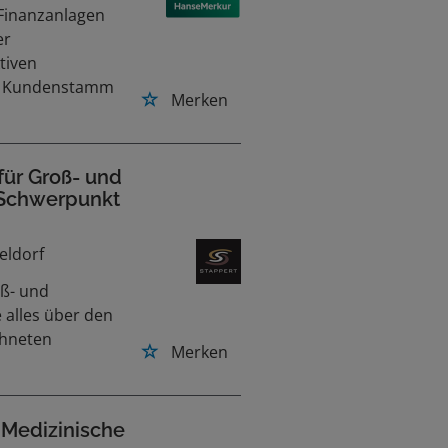
Finanzanlagen
er
tiven
nen Kundenstamm
Merken
ür Groß- und
Schwerpunkt
eldorf
oß- und
alles über den
chneten
Merken
Medizinische