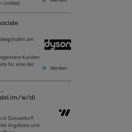
Merken
n Umfeld.
sociate
Ludwigshafen am
Begeistere Kunden
te für eine der
Merken
 -
ndel (m/w/d)
 in Düsseldorf!
ckle Angebote und