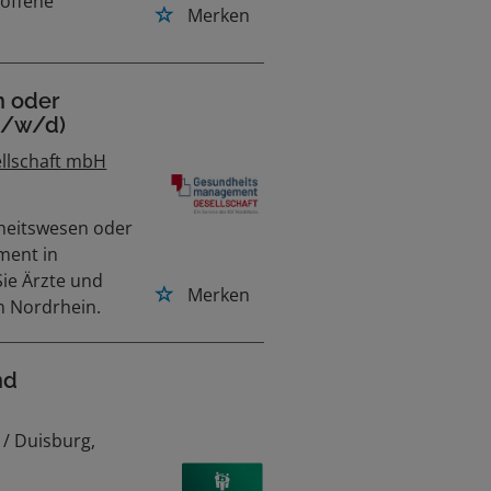
offene
Merken
n oder
m/w/d)
lschaft mbH
heitswesen oder
ment in
Sie Ärzte und
Merken
in Nordrhein.
nd
/ Duisburg,