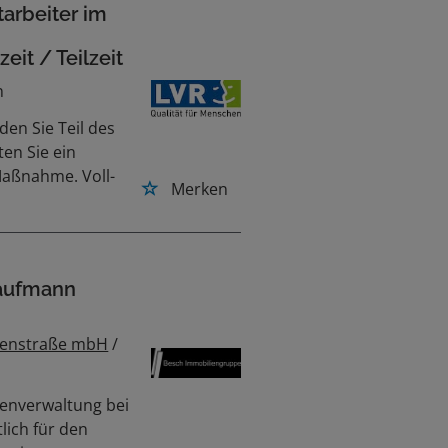
arbeiter im
it / Teilzeit
n
en Sie Teil des
en Sie ein
Maßnahme. Voll-
Merken
kaufmann
ndenstraße mbH
/
ienverwaltung bei
lich für den