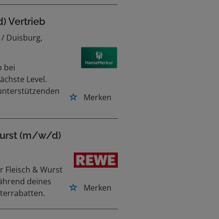
 Vertrieb
/ Duisburg,
 bei
ächste Level.
 unterstützenden
Merken
Wurst (m/w/d)
r Fleisch & Wurst
während deines
Merken
iterrabatten.