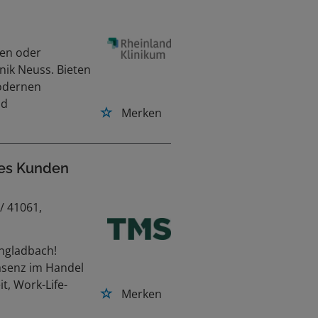
en oder
inik Neuss. Bieten
modernen
nd
Merken
res Kunden
/ 41061,
ngladbach!
äsenz im Handel
t, Work-Life-
Merken