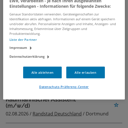
EWR, verarbeiten - je nach Ihren ausgewählten
05.08.2026 /
FCS Fair Computer Systems GmbH
Einstellungen - Informationen für folgende Zwecke:
/ Nürnberg
Genaue Standortdaten verwenden. Geräteeigenschaften zur
Identifikation aktiv abfragen. Informationen auf einem Gerät speichern
und/oder abrufen. Personalisierte Anzeigen und Inhalte, Anzeigen- und
Kaufmännischer Assistent
Inhaltsmessung, Erkenntnisse über Zielgruppen und
(m/w/d)
Produktentwicklung.
Liste der Partner
05.08.2026 /
Randstad Deutschland
/ Kiel
Impressum
Datenschutzerklärung
Kaufmännische Assistenz (m/w/d)
der Standortleitung
Alle ablehnen
Alle erlauben
30.07.2026 /
CTL Celltechnik Lodenau GmbH &
Co. KG
/ Rothenburg/Oberlausitz
Datenschutz-Präferenz-Center
Kaufmännischer Assistent
(m/w/d)
02.08.2026 /
Randstad Deutschland
/ Dortmund