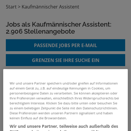
Start
Kaufmännischer Assistent
Jobs als Kaufmännischer Assistent:
2.906 Stellenangebote
PASSENDE JOBS PER E-MAIL
GRENZEN SIE IHRE SUCHE EIN
Wir und unsere Partner speichern und/oder greifen auf Informationen
Kaufmännische Assistenz im
auf einem Gerät zu, z.B. auf eindeutige Kennungen in Cookies, um
technischen Bereich (w/m/d)
personenbezogene Daten zu verarbeiten. Sie können akzeptieren oder
Ihre Präferenzen verwalten, einschließlich Ihres Widerspruchsrechts bei
06.08.2026 /
AUCOTEAM GmbH
/ Berlin
berechtigtem Interesse. Klicken Sie dazu bitte unten oder besuchen Sie
zu einem beliebigen Zeitpunkt die Seite mit den Datenschutzrichtlinien.
Diese Präferenzen werden unseren Partnern signalisiert und haben
keinen Einfluss auf die Browserdaten.
Office Manager / Kaufmännische
Assistenz (m/w/d)
Wir und unsere Partner, teilweise auch außerhalb des