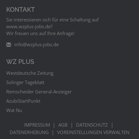
Kurze Wege nach Düsseldorf oder Krefeld machen
Kaarst zu einem beliebten Wohnort. Durch direkte
KONTAKT
Autobahnanschlüsse und den gut ausgebauten ÖPNV
Sie interessieren sich für eine Schaltung auf
ist Kaarst in jeder Hinsicht gut vernetzt.
www.wzplus‑jobs.de?
Wir freuen uns auf Ihre Anfrage!
info@wzplus-jobs.de
WZ PLUS
Westdeutsche Zeitung
Solinger Tageblatt
Remscheider General-Anzeiger
AzubiStartPunkt
Wat Nu
|
|
|
IMPRESSUM
AGB
DATENSCHUTZ
|
DATENERHEBUNG
VOREINSTELLUNGEN VERWALTEN