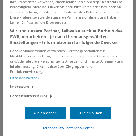
Ihre Präferenzen verwalten, einschließlich Ihres Widerspruchsrechts bei
05.08.2026 /
Compassio Intensivpflege Kaarst
/
berechtigtem Interesse. Klicken Sie dazu bitte unten oder besuchen Sie
Kaarst
zu einem beliebigen Zeitpunkt die Seite mit den Datenschutzrichtlinien.
Diese Präferenzen werden unseren Partnern signalisiert und haben
keinen Einfluss auf die Browserdaten.
Bürofachkraft (m/w/d)
Wir und unsere Partner, teilweise auch außerhalb des
EWR, verarbeiten - je nach Ihren ausgewählten
06.08.2026 /
Sozialverband VdK Nordrhein-
Einstellungen - Informationen für folgende Zwecke:
Westfalen e.V.
/ Neuss
Genaue Standortdaten verwenden. Geräteeigenschaften zur
Identifikation aktiv abfragen. Informationen auf einem Gerät speichern
und/oder abrufen. Personalisierte Anzeigen und Inhalte, Anzeigen- und
Kaufmann/-frau im
Inhaltsmessung, Erkenntnisse über Zielgruppen und
Gesundheitswesen oder
Produktentwicklung.
Medizinische Fachangestellte
Liste der Partner
(MFA)(m/w/d)
Impressum
07.08.2026 /
GMG
Datenschutzerklärung
Gesundheitsmanagementgesellschaft mbH
(GMG)
/ Düsseldorf
Alle ablehnen
Alle erlauben
Kaufmännische Mitarbeiterin
Datenschutz-Präferenz-Center
(m/w/d) Kundenservice