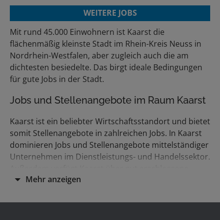
WEITERE JOBS
Mit rund 45.000 Einwohnern ist Kaarst die
flächenmäßig kleinste Stadt im Rhein-Kreis Neuss in
Nordrhein-Westfalen, aber zugleich auch die am
dichtesten besiedelte. Das birgt ideale Bedingungen
für gute Jobs in der Stadt.
Jobs und Stellenangebote im Raum Kaarst
Kaarst ist ein beliebter Wirtschaftsstandort und bietet
somit Stellenangebote in zahlreichen Jobs. In Kaarst
dominieren Jobs und Stellenangebote mittelständiger
Unternehmen im Dienstleistungs- und Handelssektor.
Außerdem verfügt Kaarst über gut erschlossene
Mehr anzeigen
Industriegebiete, die wiederum viele Jobs bieten. Der
größte private Arbeitgeber in Kaarst ist neben Ikea die
Firma Parker Hannifin. Aber auch die Stadtverwaltung
Kaarst bietet viele Jobs und interessante