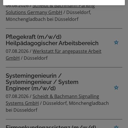
06.08.2026 /
Scheidt & Bachmann Parking
Solutions Germany GmbH
/ Düsseldorf,
Mönchengladbach bei Düsseldorf
Pflegekraft (m/w/d)
Heilpädagogischer Arbeitsbereich
07.08.2026 /
Werkstatt für angepasste Arbeit
GmbH
/ Düsseldorf
Systemingenieurin /
Systemingenieur / System
Engineer (m/w/d)
07.08.2026 /
Scheidt & Bachmann Signalling
Systems GmbH
/ Düsseldorf, Mönchengladbach
bei Düsseldorf
Firmenkundenassistenz (m/w/d)