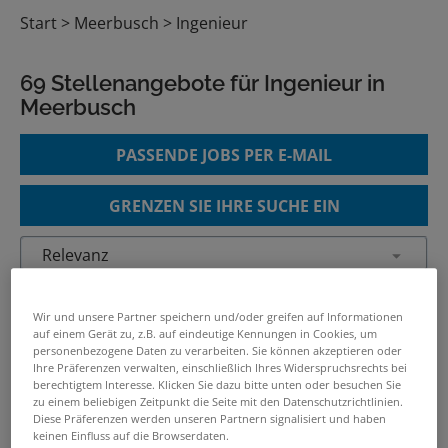
Start
Meerbusch
Ingenieur
69 Stellenangebote für Ingenieur in
Meerbusch
PASSENDE JOBS PER E-MAIL
GRENZEN SIE IHRE SUCHE EIN
Ingenieur Maschinenbau/Stahlbau
Wir und unsere Partner speichern und/oder greifen auf Informationen
(w/m/d)
auf einem Gerät zu, z.B. auf eindeutige Kennungen in Cookies, um
06.08.2026 /
Hüttenwerke Krupp Mannesmann
personenbezogene Daten zu verarbeiten. Sie können akzeptieren oder
Ihre Präferenzen verwalten, einschließlich Ihres Widerspruchsrechts bei
GmbH
/ Duisburg
berechtigtem Interesse. Klicken Sie dazu bitte unten oder besuchen Sie
zu einem beliebigen Zeitpunkt die Seite mit den Datenschutzrichtlinien.
Diese Präferenzen werden unseren Partnern signalisiert und haben
Ingenieur Maschinenbau
keinen Einfluss auf die Browserdaten.