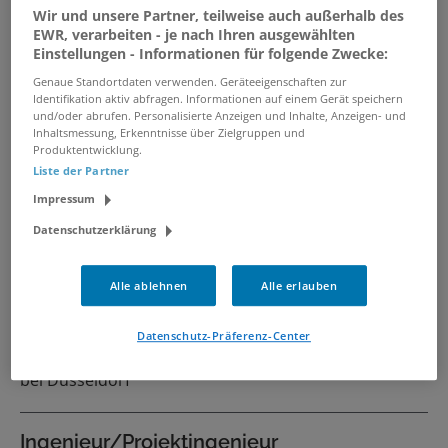
Schwerpunkt Montage (w/m/d)
Wir und unsere Partner, teilweise auch außerhalb des
EWR, verarbeiten - je nach Ihren ausgewählten
06.08.2026 /
Hüttenwerke Krupp Mannesmann
Einstellungen - Informationen für folgende Zwecke:
GmbH
/ Duisburg
Genaue Standortdaten verwenden. Geräteeigenschaften zur
Identifikation aktiv abfragen. Informationen auf einem Gerät speichern
und/oder abrufen. Personalisierte Anzeigen und Inhalte, Anzeigen- und
Ingenieur/Projektingenieur
Inhaltsmessung, Erkenntnisse über Zielgruppen und
Mechanik (w/m/d)
Produktentwicklung.
06.08.2026 /
Hüttenwerke Krupp Mannesmann
Liste der Partner
GmbH
/ Duisburg
Impressum
Datenschutzerklärung
Systemingenieurin /
Systemingenieur / System
Alle ablehnen
Alle erlauben
Engineer (m/w/d)
07.08.2026 /
Scheidt & Bachmann Signalling
Datenschutz-Präferenz-Center
Systems GmbH
/ Düsseldorf, Mönchengladbach
bei Düsseldorf
Ingenieur/Projektingenieur