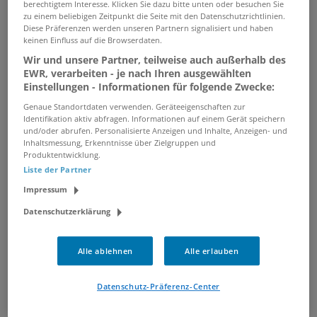
& Co. Kg
/ Wittlich, Betzdorf, Waldbrunn (PLZ
berechtigtem Interesse. Klicken Sie dazu bitte unten oder besuchen Sie
zu einem beliebigen Zeitpunkt die Seite mit den Datenschutzrichtlinien.
69429), Neuerburg, Viersen
Diese Präferenzen werden unseren Partnern signalisiert und haben
keinen Einfluss auf die Browserdaten.
Wir und unsere Partner, teilweise auch außerhalb des
Verkäufer / Kundenberater / Sales
EWR, verarbeiten - je nach Ihren ausgewählten
Associate (m/w/d) für Dyson im
Einstellungen - Informationen für folgende Zwecke:
Einzelhandel
Genaue Standortdaten verwenden. Geräteeigenschaften zur
26.07.2026 /
Dyson GmbH'
/ Dresden, Krefeld,
Identifikation aktiv abfragen. Informationen auf einem Gerät speichern
und/oder abrufen. Personalisierte Anzeigen und Inhalte, Anzeigen- und
Ludwigshafen am Rhein, München, Rosenheim
Inhaltsmessung, Erkenntnisse über Zielgruppen und
Produktentwicklung.
Liste der Partner
Kundenberater im
Impressum
Edelmetallhandel / Mitarbeiter
Kasse (w/m/d)
Datenschutzerklärung
24.07.2026 /
pro aurum GmbH
/ Hannover,
Magdeburg, Düsseldorf, Erfurt
Alle ablehnen
Alle erlauben
Stellvertretender Marktleiter
Datenschutz-Präferenz-Center
m/w/d in Oberhausen