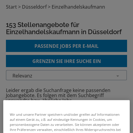
Start
Düsseldorf
Einzelhandelskaufmann
153 Stellenangebote für
Einzelhandelskaufmann in Düsseldorf
PASSENDE JOBS PER E-MAIL
GRENZEN SIE IHRE SUCHE EIN
Leider ergab die Suchanfrage keine passenden
Jobangebote. Es folgen mit dem Suchbegriff
verwandte bzw. ähnliche Jobs.
Wir und unsere Partner speichern und/oder greifen auf Informationen
Verkäufer (m/w/d)* Einzelhandel
auf einem Gerät zu, z.B. auf eindeutige Kennungen in Cookies, um
personenbezogene Daten zu verarbeiten. Sie können akzeptieren oder
03.08.2026 /
Centershop Korn Vertriebs Gmbh
Ihre Präferenzen verwalten, einschließlich Ihres Widerspruchsrechts bei