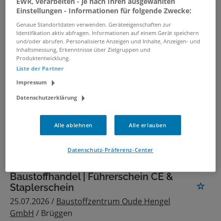
02.08.2026 /
BLG Logistics Group AG & Co. KG
/
EWR, verarbeiten - je nach Ihren ausgewählten
Einstellungen - Informationen für folgende Zwecke:
Krefeld
Genaue Standortdaten verwenden. Geräteeigenschaften zur
Identifikation aktiv abfragen. Informationen auf einem Gerät speichern
und/oder abrufen. Personalisierte Anzeigen und Inhalte, Anzeigen- und
LKW-Fahrer (m/w/d) im
Inhaltsmessung, Erkenntnisse über Zielgruppen und
nationalen Fernverkehr
Produktentwicklung.
30.07.2026 /
HAVI Logistics GmbH
/ Duisburg
Liste der Partner
Impressum
LKW-Fahrer / Berufskraftfahrer
Datenschutzerklärung
(m/w/d) im Nahverkehr in
Duisburg
Alle ablehnen
Alle erlauben
30.07.2026 /
HAVI Logistics GmbH
/ Duisburg
Datenschutz-Präferenz-Center
LKW-Fahrer (m/w/d)
Baustoffhandel | Führerschein CE &
Staplerschein
25.07.2026 /
Baustoffzentrum Oude Hengel
GmbH
/ Brüggen