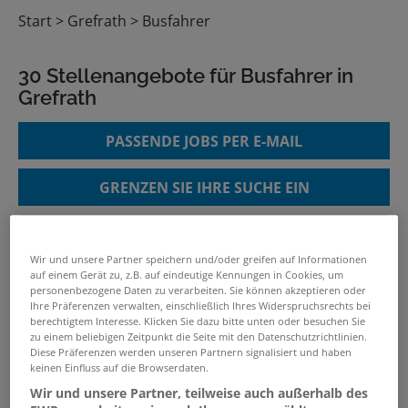
Start
Grefrath
Busfahrer
30 Stellenangebote für Busfahrer in
Grefrath
PASSENDE JOBS PER E-MAIL
GRENZEN SIE IHRE SUCHE EIN
Wir und unsere Partner speichern und/oder greifen auf Informationen
Leider ergab die Suchanfrage keine passenden
auf einem Gerät zu, z.B. auf eindeutige Kennungen in Cookies, um
Jobangebote. Es folgen mit dem Suchbegriff
personenbezogene Daten zu verarbeiten. Sie können akzeptieren oder
verwandte bzw. ähnliche Jobs.
Ihre Präferenzen verwalten, einschließlich Ihres Widerspruchsrechts bei
berechtigtem Interesse. Klicken Sie dazu bitte unten oder besuchen Sie
zu einem beliebigen Zeitpunkt die Seite mit den Datenschutzrichtlinien.
Diese Präferenzen werden unseren Partnern signalisiert und haben
Berufskraftfahrer / Lkw-Fahrer im
keinen Einfluss auf die Browserdaten.
Nahverkehr (m/w/d)
Wir und unsere Partner, teilweise auch außerhalb des