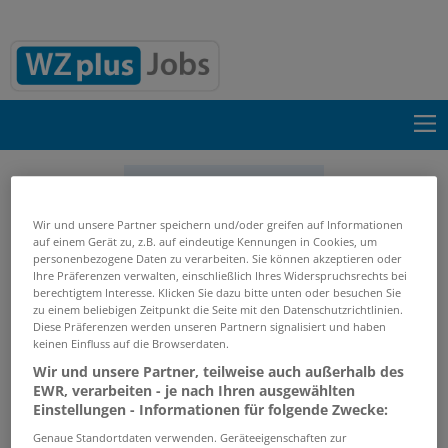
Suche einblenden
Wir und unsere Partner speichern und/oder greifen auf Informationen
Start
Suchergebnisse
auf einem Gerät zu, z.B. auf eindeutige Kennungen in Cookies, um
personenbezogene Daten zu verarbeiten. Sie können akzeptieren oder
Ihre Präferenzen verwalten, einschließlich Ihres Widerspruchsrechts bei
Jobs von dbh Logistics IT AG
berechtigtem Interesse. Klicken Sie dazu bitte unten oder besuchen Sie
zu einem beliebigen Zeitpunkt die Seite mit den Datenschutzrichtlinien.
Diese Präferenzen werden unseren Partnern signalisiert und haben
PASSENDE JOBS PER E-MAIL
keinen Einfluss auf die Browserdaten.
Wir und unsere Partner, teilweise auch außerhalb des
GRENZEN SIE IHRE SUCHE EIN
EWR, verarbeiten - je nach Ihren ausgewählten
Einstellungen - Informationen für folgende Zwecke:
Genaue Standortdaten verwenden. Geräteeigenschaften zur