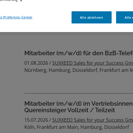
Ich willige in die Verarbeitung meiner Daten z
z-Präferenz-Center
Alle ablehnen
Alle
gemäß der
Datenschutzinformationen
ein.
Mitarbeiter (m/w/d) für den B2B-Telef
01.08.2026 /
SUXXEED Sales for your Success G
Nürnberg, Hamburg, Düsseldorf, Frankfurt am 
Mitarbeiter (m/w/d) im Vertriebsinnen
Quereinsteiger Vollzeit / Teilzeit
15.07.2026 /
SUXXEED Sales for your Success G
Köln, Frankfurt am Main, Hamburg, Düsseldorf