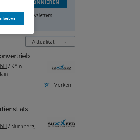
JOBS ABONNIEREN
um Erhalt des Newsletters
 erlauben
onvertrieb
mbH
/ Köln,
Main
Merken
dienst als
mbH
/ Nürnberg,