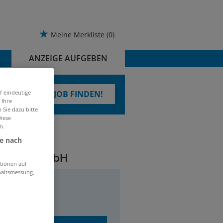
Meine Merkliste
(0)
ANZEIGE AUFGEBEN
f eindeutige
TRAUMJOB FINDEN!
 Ihre
 Sie dazu bitte
Diese
n.
je nach
Success GmbH
tionen auf
haltsmessung,