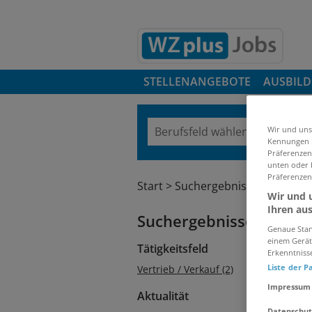
STELLENANGEBOTE
AUSBIL
Wir und uns
Kennungen i
Präferenzen 
unten oder b
Präferenzen
Start
Suchergebnisse
Wir und u
Ihren au
Suchergebnisse filtern
Genaue Stan
einem Gerät
Tätigkeitsfeld
Erkenntniss
Liste der P
Vertrieb / Verkauf (2)
Impressum
Aktualität
Datenschut