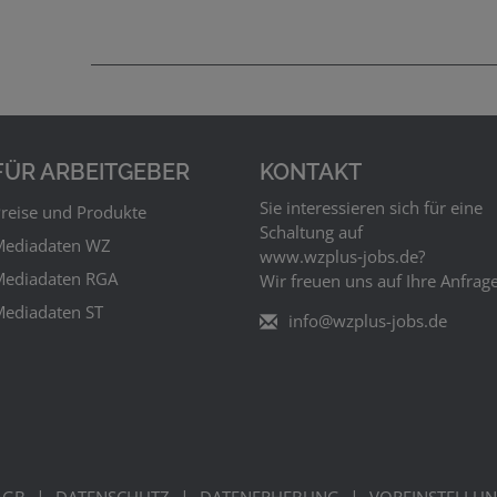
FÜR ARBEITGEBER
KONTAKT
Sie interessieren sich für eine
reise und Produkte
Schaltung auf
ediadaten WZ
www.wzplus‑jobs.de?
ediadaten RGA
Wir freuen uns auf Ihre Anfrage
ediadaten ST
info@wzplus-jobs.de
|
|
|
AGB
DATENSCHUTZ
DATENERHEBUNG
VOREINSTELLU