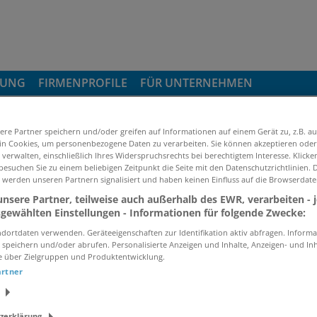
DUNG
FIRMENPROFILE
FÜR UNTERNEHMEN
ere Partner speichern und/oder greifen auf Informationen auf einem Gerät zu, z.B. au
n Cookies, um personenbezogene Daten zu verarbeiten. Sie können akzeptieren oder
verwalten, einschließlich Ihres Widerspruchsrechts bei berechtigtem Interesse. Klicken
esuchen Sie zu einem beliebigen Zeitpunkt die Seite mit den Datenschutzrichtlinien. 
 werden unseren Partnern signalisiert und haben keinen Einfluss auf die Browserdate
nsere Partner, teilweise auch außerhalb des EWR, verarbeiten - 
sgewählten Einstellungen - Informationen für folgende Zwecke:
Jobs von SUXXEED Sales for your 
dortdaten verwenden. Geräteeigenschaften zur Identifikation aktiv abfragen. Informa
 speichern und/oder abrufen. Personalisierte Anzeigen und Inhalte, Anzeigen- und In
e über Zielgruppen und Produktentwicklung.
JOBS PER E-MAIL
artner
Kostenlos und passend zu Ihrer Suche
zerklärung