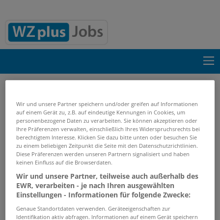
Suche einblenden
Wir und unsere Partner speichern und/oder greifen auf Informationen
auf einem Gerät zu, z.B. auf eindeutige Kennungen in Cookies, um
Start
Suchergebnisse
personenbezogene Daten zu verarbeiten. Sie können akzeptieren oder
Ihre Präferenzen verwalten, einschließlich Ihres Widerspruchsrechts bei
berechtigtem Interesse. Klicken Sie dazu bitte unten oder besuchen Sie
Jobs von Matratzen Concord GmbH
zu einem beliebigen Zeitpunkt die Seite mit den Datenschutzrichtlinien.
Diese Präferenzen werden unseren Partnern signalisiert und haben
keinen Einfluss auf die Browserdaten.
PASSENDE JOBS PER E-MAIL
Wir und unsere Partner, teilweise auch außerhalb des
EWR, verarbeiten - je nach Ihren ausgewählten
GRENZEN SIE IHRE SUCHE EIN
Einstellungen - Informationen für folgende Zwecke:
Genaue Standortdaten verwenden. Geräteeigenschaften zur
Identifikation aktiv abfragen. Informationen auf einem Gerät speichern