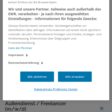
Vertriebsmitarbeiter Innendienst -
keinen Einfluss auf die Browserdaten.
Sales Support / B2B (m/w/d)
Wir und unsere Partner, teilweise auch außerhalb des
EWR, verarbeiten - je nach Ihren ausgewählten
04.08.2026 /
Workwise GmbH
/ Erkrath
Einstellungen - Informationen für folgende Zwecke:
Genaue Standortdaten verwenden. Geräteeigenschaften zur
Vertriebsmitarbeiter Außendienst -
Identifikation aktiv abfragen. Informationen auf einem Gerät speichern
und/oder abrufen. Personalisierte Anzeigen und Inhalte, Anzeigen- und
Agrartechnik / Anlagenbau
Inhaltsmessung, Erkenntnisse über Zielgruppen und
(m/w/d)
Produktentwicklung.
Liste der Partner
04.08.2026 /
Workwise GmbH
/ Düsseldorf
Impressum
Datenschutzerklärung
Vertriebsmitarbeiter Außendienst -
Agrartechnik / Anlagenbau
(m/w/d)
Alle ablehnen
Alle erlauben
04.08.2026 /
Workwise GmbH
/ Köln
Datenschutz-Präferenz-Center
Vertriebsmitarbeiter im
Außendienst / Freelancer
(m/w/d)