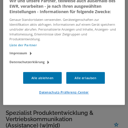
Wir und unsere Partner, teilweise auch außerhalb des
Vertriebsassistent (m/w/d) im
EWR, verarbeiten - je nach Ihren ausgewählten
Home-Office in Teilzeit
Einstellungen - Informationen für folgende Zwecke:
30.07.2026 /
MEWA SE & Co. Vertrieb OHG
/
Genaue Standortdaten verwenden. Geräteeigenschaften zur
Kempten (Allgäu), Nürnberg, Ravensburg, Erfurt
Identifikation aktiv abfragen. Informationen auf einem Gerät speichern
und/oder abrufen. Personalisierte Anzeigen und Inhalte, Anzeigen- und
Inhaltsmessung, Erkenntnisse über Zielgruppen und
Produktentwicklung.
Vertriebsassistent (m/w/d)
Liste der Partner
02.08.2026 /
Randstad Deutschland
/ Hamburg
Impressum
Datenschutzerklärung
Kaufmännisch technischer
Vertriebsassistent (m/w/d)
Alle ablehnen
Alle erlauben
Vollzeit / Teilzeit
01.08.2026 /
Solution Research GmbH
/ Mering,
Datenschutz-Präferenz-Center
Wehringen
Spezialist Produktentwicklung &
Vertriebskommunikation
(Assistance) (w|m|d)