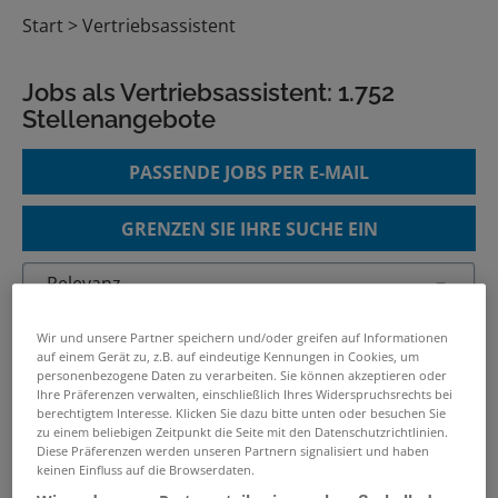
Start
Vertriebsassistent
Jobs als Vertriebsassistent:
1.752
Stellenangebote
PASSENDE JOBS PER E-MAIL
GRENZEN SIE IHRE SUCHE EIN
Sales Assistent /
Wir und unsere Partner speichern und/oder greifen auf Informationen
Vertriebsassistent für Optik
auf einem Gerät zu, z.B. auf eindeutige Kennungen in Cookies, um
personenbezogene Daten zu verarbeiten. Sie können akzeptieren oder
(m/w/d)
Ihre Präferenzen verwalten, einschließlich Ihres Widerspruchsrechts bei
31.07.2026 /
LASER COMPONENTS Germany
berechtigtem Interesse. Klicken Sie dazu bitte unten oder besuchen Sie
zu einem beliebigen Zeitpunkt die Seite mit den Datenschutzrichtlinien.
GmbH
/ Olching bei München
Diese Präferenzen werden unseren Partnern signalisiert und haben
keinen Einfluss auf die Browserdaten.