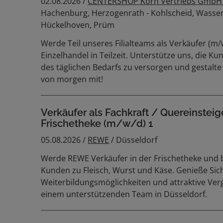
02.08.2026 /
CENTERSHOP Korn Vertriebs GmbH 
Hachenburg, Herzogenrath - Kohlscheid, Wasse
Hückelhoven, Prüm
Werde Teil unseres Filialteams als Verkäufer (m/
Einzelhandel in Teilzeit. Unterstütze uns, die K
des täglichen Bedarfs zu versorgen und gestalte
von morgen mit!
Verkäufer als Fachkraft / Quereinsteig
Frischetheke (m/w/d) 1
05.08.2026 /
REWE
/ Düsseldorf
Werde REWE Verkäufer in der Frischetheke und 
Kunden zu Fleisch, Wurst und Käse. Genieße Sich
Weiterbildungsmöglichkeiten und attraktive Ver
einem unterstützenden Team in Düsseldorf.