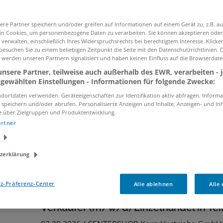
ere Partner speichern und/oder greifen auf Informationen auf einem Gerät zu, z.B. au
Ich willige in die Verarbeitung meiner Daten z
n Cookies, um personenbezogene Daten zu verarbeiten. Sie können akzeptieren oder
gemäß der
Datenschutzinformationen
ein.
verwalten, einschließlich Ihres Widerspruchsrechts bei berechtigtem Interesse. Klicken
esuchen Sie zu einem beliebigen Zeitpunkt die Seite mit den Datenschutzrichtlinien. 
 werden unseren Partnern signalisiert und haben keinen Einfluss auf die Browserdate
nsere Partner, teilweise auch außerhalb des EWR, verarbeiten - 
sgewählten Einstellungen - Informationen für folgende Zwecke:
Verkäufer (m/w/d)* Einzelhandel
dortdaten verwenden. Geräteeigenschaften zur Identifikation aktiv abfragen. Informa
 speichern und/oder abrufen. Personalisierte Anzeigen und Inhalte, Anzeigen- und In
03.08.2026 /
Centershop Korn Vertriebs Gmbh &
e über Zielgruppen und Produktentwicklung.
Betzdorf, Waldbrunn (PLZ 69429), Neuerburg, Vi
artner
Werde Verkäufer (m/w/d) bei CENTERSHOP! Gest
Einkaufserlebnis, präsentiere unser Sortiment u
zerklärung
einem motivierten Team. Profitiere von
Entwicklungsmöglichkeiten und einem kollegiale
z-Präferenz-Center
Alle ablehnen
Alle
Verkäufer (m/w/d) Einzelhandel in Teil