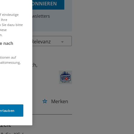
JOBS ABONNIEREN
f eindeutige
um Erhalt des Newsletters
 Ihre
 Sie dazu bitte
Diese
n.
je nach
tionen auf
haltsmessung,
 Co. Kg
/ Wittlich,
ersen
alte das
nd arbeite in
Merken
n Umfeld.
 erlauben
zeit