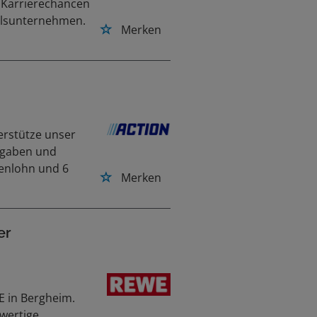
 Karrierechancen
elsunternehmen.
Merken
erstütze unser
fgaben und
denlohn und 6
Merken
er
E in Bergheim.
wertige