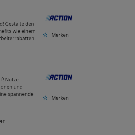
d! Gestalte den
enefits wie einem
Merken
beiterrabatten.
rf! Nutze
tionen und
n eine spannende
Merken
er