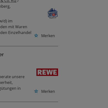
& Co. KG
/
nberg,
w/d) im
unden mit Waren
 den Einzelhandel
Merken
er
berate unsere
erheit,
gütungen in
Merken