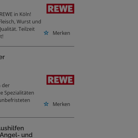
 REWE in Köln!
leisch, Wurst und
alität. Teilzeit
Merken
t!
er
n der
e Spezialitäten
 unbefristeten
Merken
Aushilfen
 Angel- und