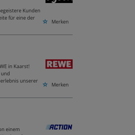
Begeistere Kunden
te für eine der
Merken
WE in Kaarst!
- und
serlebnis unserer
Merken
von einem