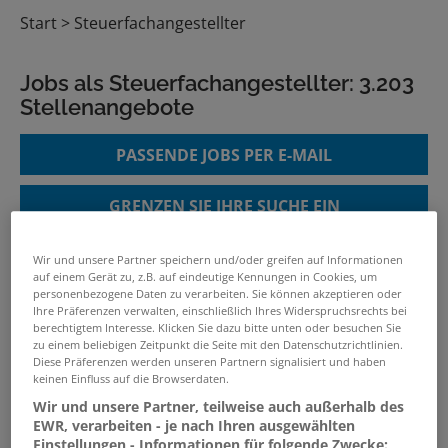
Start
Steuerfachangestellter
Jobs als Steuerfachangestellter:
3.203
Stellenangebote
PASSENDE JOBS PER E-MAIL
GRENZEN SIE IHRE SUCHE EIN
Wir und unsere Partner speichern und/oder greifen auf Informationen
auf einem Gerät zu, z.B. auf eindeutige Kennungen in Cookies, um
personenbezogene Daten zu verarbeiten. Sie können akzeptieren oder
Steuerfachangestellter (m/w/d)
Ihre Präferenzen verwalten, einschließlich Ihres Widerspruchsrechts bei
07.08.2026 /
Gertrud Beienburg Steuerberaterin
berechtigtem Interesse. Klicken Sie dazu bitte unten oder besuchen Sie
zu einem beliebigen Zeitpunkt die Seite mit den Datenschutzrichtlinien.
/ Köln - Ehrenfeld
Diese Präferenzen werden unseren Partnern signalisiert und haben
keinen Einfluss auf die Browserdaten.
Wir und unsere Partner, teilweise auch außerhalb des
Steuerfachangestellte(r) /
EWR, verarbeiten - je nach Ihren ausgewählten
Steuerfachwirt(in) und
Einstellungen - Informationen für folgende Zwecke: