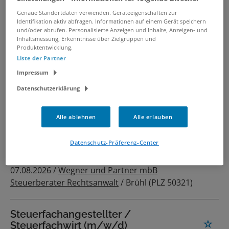
Steuerberater(in) (m/w/d)
Genaue Standortdaten verwenden. Geräteeigenschaften zur
07.08.2026 /
Steuerberatungsgesellschaft
/
Identifikation aktiv abfragen. Informationen auf einem Gerät speichern
und/oder abrufen. Personalisierte Anzeigen und Inhalte, Anzeigen- und
Garmisch-Partenkirchen
Inhaltsmessung, Erkenntnisse über Zielgruppen und
Produktentwicklung.
Liste der Partner
Steuerfachangestellter (m/w/d) /
Impressum
Steuerfachwirt (m/w/d) /
Bilanzbuchhalter (m/w/d)
Datenschutzerklärung
07.08.2026 /
Ragsch Weiler & Meyer
Partnerschaft mbB
/ Betzdorf
Alle ablehnen
Alle erlauben
Datenschutz-Präferenz-Center
Steuerfachangestellte (m/w/d) in
Vollzeit / Teilzeit
07.08.2026 /
Wegner und Partner mbB
Steuerberater Rechtsanwalt
/ Brühl (PLZ 50321)
Steuerfachangestellter /
Steuerfachwirt (m/w/d)