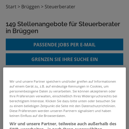
Start
Brüggen
Steuerberater
149 Stellenangebote für Steuerberater
in Brüggen
PASSENDE JOBS PER E-MAIL
GRENZEN SIE IHRE SUCHE EIN
Wir und unsere Partner speichern und/oder greifen auf Informationen
Steuerberater - Jahresabschluss /
auf einem Gerät zu, z.B. auf eindeutige Kennungen in Cookies, um
personenbezogene Daten zu verarbeiten. Sie können akzeptieren oder
Steuerberatung (m/w/d)
Ihre Präferenzen verwalten, einschließlich Ihres Widerspruchsrechts bei
04.08.2026 /
Workwise GmbH
/ Baden-
berechtigtem Interesse. Klicken Sie dazu bitte unten oder besuchen Sie
zu einem beliebigen Zeitpunkt die Seite mit den Datenschutzrichtlinien.
Württemberg
Diese Präferenzen werden unseren Partnern signalisiert und haben
keinen Einfluss auf die Browserdaten.
verwandte und ähnliche Stellenangebote
Wir und unsere Partner, teilweise auch außerhalb des