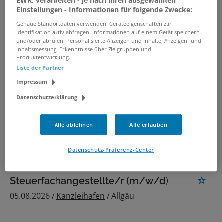
EWR, verarbeiten - je nach Ihren ausgewählten
Einstellungen - Informationen für folgende Zwecke:
Steuerfachangestellte/r (m/w/d)
Genaue Standortdaten verwenden. Geräteeigenschaften zur
Identifikation aktiv abfragen. Informationen auf einem Gerät speichern
05.08.2026 /
Kanzleihafen
/ Willich
und/oder abrufen. Personalisierte Anzeigen und Inhalte, Anzeigen- und
Inhaltsmessung, Erkenntnisse über Zielgruppen und
Produktentwicklung.
Steuerfachangestellter (m/w/d)
Liste der Partner
26.07.2026 /
Wolvers & Neuy Steuerberater
Impressum
PartG mbB
/ Grefrath
Datenschutzerklärung
Oberarzt Kinder- und
Alle ablehnen
Alle erlauben
Jugendpsychiatrie (m/w/d)
03.08.2026 /
tw.con. GmbH
/ Krefeld
Datenschutz-Präferenz-Center
Steuerfachangestellte/r (m/w/d)
05.08.2026 /
Kanzleihafen
/ Allgäu