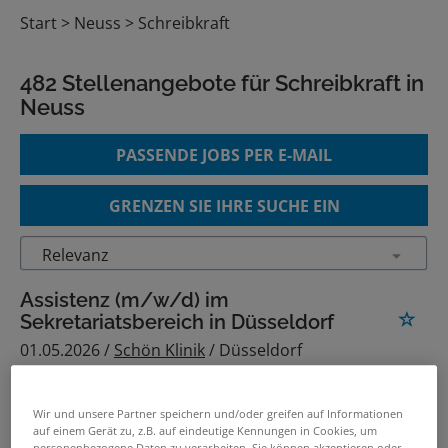
Start
Neuss
Schreibkraft
482 Stellenangebote für Schreibkraft in
Neuss
PASSENDE JOBS PER E-MAIL
GRENZEN SIE IHRE SUCHE EIN
Assistenz (m/w/d) im
Sekretariatsbereich in Düsseldorf
01.05.2026 /
Schön Klinik
/ Düsseldorf
verwandte und ähnliche Stellenangebote
Wir und unsere Partner speichern und/oder greifen auf Informationen
auf einem Gerät zu, z.B. auf eindeutige Kennungen in Cookies, um
personenbezogene Daten zu verarbeiten. Sie können akzeptieren oder