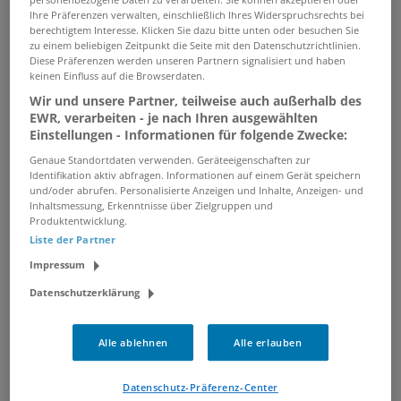
Ihre Präferenzen verwalten, einschließlich Ihres Widerspruchsrechts bei
Sachbearbeiter*in (m/w/d)
berechtigtem Interesse. Klicken Sie dazu bitte unten oder besuchen Sie
29.07.2026 /
Universitätsklinikum Düsseldorf
/
zu einem beliebigen Zeitpunkt die Seite mit den Datenschutzrichtlinien.
Diese Präferenzen werden unseren Partnern signalisiert und haben
Düsseldorf
keinen Einfluss auf die Browserdaten.
Wir und unsere Partner, teilweise auch außerhalb des
EWR, verarbeiten - je nach Ihren ausgewählten
Teamassistent (m/w/d) im
Einstellungen - Informationen für folgende Zwecke:
technischen Facility Management
Genaue Standortdaten verwenden. Geräteeigenschaften zur
09.08.2026 /
SAUTER Deutschland, Sauter FM
Identifikation aktiv abfragen. Informationen auf einem Gerät speichern
GmbH
/ Duisburg
und/oder abrufen. Personalisierte Anzeigen und Inhalte, Anzeigen- und
Inhaltsmessung, Erkenntnisse über Zielgruppen und
Produktentwicklung.
Liste der Partner
Auslieferungsfahrer MeinALDI
(m/w/d)
Impressum
06.08.2026 /
ALDI SÜD Digital GmbH & Co. oHG
/
Datenschutzerklärung
Mülheim an der Ruhr
Alle ablehnen
Alle erlauben
Steuerfachangestellte/r (m/w/d)
in Duisburg – bis zu 5 Tage
Datenschutz-Präferenz-Center