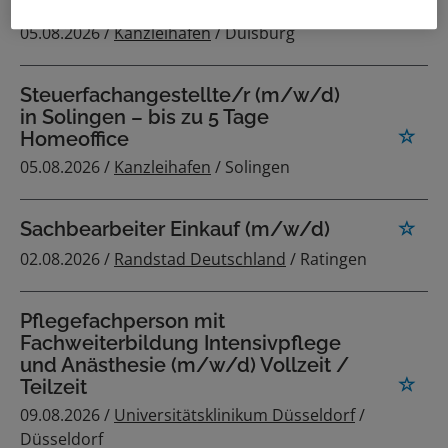
Homeoffice
05.08.2026 /
Kanzleihafen
/ Duisburg
Steuerfachangestellte/r (m/w/d)
in Solingen – bis zu 5 Tage
Homeoffice
05.08.2026 /
Kanzleihafen
/ Solingen
Sachbearbeiter Einkauf (m/w/d)
02.08.2026 /
Randstad Deutschland
/ Ratingen
Pflegefachperson mit
Fachweiterbildung Intensivpflege
und Anästhesie (m/w/d) Vollzeit /
Teilzeit
09.08.2026 /
Universitätsklinikum Düsseldorf
/
Düsseldorf