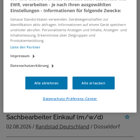
Mitgliederverwaltung (m/w/d)
EWR, verarbeiten - je nach Ihren ausgewählten
Einstellungen - Informationen für folgende Zwecke:
04.08.2026 /
Versorgungswerk der
Architektenkammer NRW
/ Düsseldorf
Genaue Standortdaten verwenden. Geräteeigenschaften zur
Identifikation aktiv abfragen. Informationen auf einem Gerät speichern
und/oder abrufen. Personalisierte Anzeigen und Inhalte, Anzeigen- und
Inhaltsmessung, Erkenntnisse über Zielgruppen und
Technische/r Sachbearbeiter:in
Produktentwicklung.
(m/w/d)
Liste der Partner
31.07.2026 /
Deutsches Jugendherbergswerk
Impressum
Landesverband Rheinland e. V.
/ Düsseldorf
Datenschutzerklärung
Sachbearbeiter*in (m/w/d)
Alle ablehnen
Alle erlauben
29.07.2026 /
Universitätsklinikum Düsseldorf
/
Düsseldorf
Datenschutz-Präferenz-Center
Sachbearbeiter Einkauf (m/w/d)
02.08.2026 /
Randstad Deutschland
/ Düsseldorf