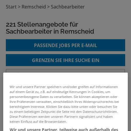
Start
Remscheid
Sachbearbeiter
221 Stellenangebote für
Sachbearbeiter in Remscheid
PASSENDE JOBS PER E-MAIL
GRENZEN SIE IHRE SUCHE EIN
Sachbearbeiter*in
Wir und unsere Partner speichern und/oder greifen auf Informationen
auf einem Gerät zu, z.B. auf eindeutige Kennungen in Cookies, um
Energiemanagement
personenbezogene Daten zu verarbeiten. Sie können akzeptieren oder
01.08.2026 /
GMW Gebäudemanagement der
Ihre Präferenzen verwalten, einschließlich Ihres Widerspruchsrechts bei
berechtigtem Interesse. Klicken Sie dazu bitte unten oder besuchen Sie
Stadt Wuppertal
/ Wuppertal
zu einem beliebigen Zeitpunkt die Seite mit den Datenschutzrichtlinien.
Diese Präferenzen werden unseren Partnern signalisiert und haben
keinen Einfluss auf die Browserdaten.
Sachbearbeiter
Wir und unsere Partner, teilweise auch außerhalb des