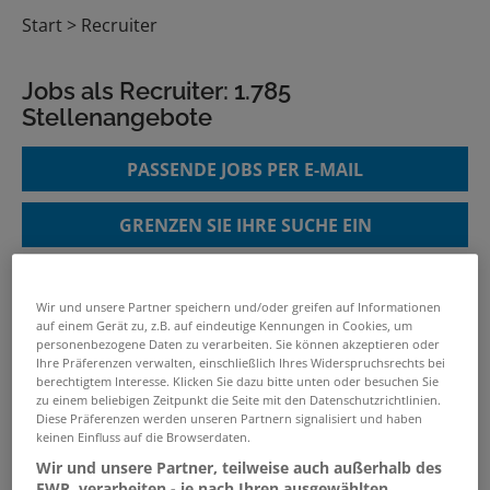
Start
Recruiter
Jobs als Recruiter:
1.785
Stellenangebote
PASSENDE JOBS PER E-MAIL
GRENZEN SIE IHRE SUCHE EIN
Wir und unsere Partner speichern und/oder greifen auf Informationen
Recruiter (m/w/d)
auf einem Gerät zu, z.B. auf eindeutige Kennungen in Cookies, um
personenbezogene Daten zu verarbeiten. Sie können akzeptieren oder
06.08.2026 /
TEAMProjekt Outsourcing GmbH
/
Ihre Präferenzen verwalten, einschließlich Ihres Widerspruchsrechts bei
berechtigtem Interesse. Klicken Sie dazu bitte unten oder besuchen Sie
Raunheim
zu einem beliebigen Zeitpunkt die Seite mit den Datenschutzrichtlinien.
Diese Präferenzen werden unseren Partnern signalisiert und haben
keinen Einfluss auf die Browserdaten.
IT-Recruiter (m/w/d) - Inhouse
Wir und unsere Partner, teilweise auch außerhalb des
06.08.2026 /
Würth IT GmbH
/ Bad Mergentheim
EWR, verarbeiten - je nach Ihren ausgewählten