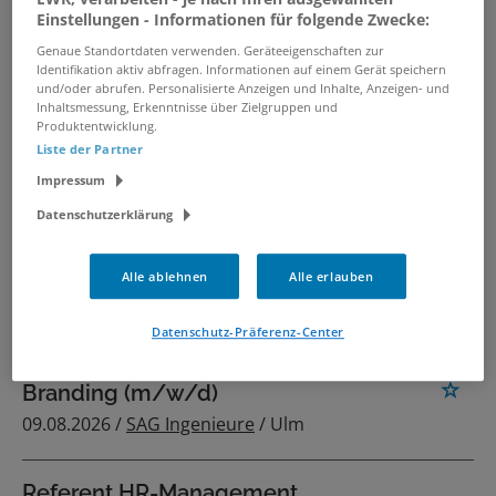
Einstellungen - Informationen für folgende Zwecke:
Genaue Standortdaten verwenden. Geräteeigenschaften zur
Talent Acquisition Expert (w/m/d)
Identifikation aktiv abfragen. Informationen auf einem Gerät speichern
und/oder abrufen. Personalisierte Anzeigen und Inhalte, Anzeigen- und
06.08.2026 /
HUK-COBURG
Inhaltsmessung, Erkenntnisse über Zielgruppen und
Versicherungsgruppe'
/ Coburg
Produktentwicklung.
Liste der Partner
Impressum
Talent Acquisition Assistant
(w/m/d)
Datenschutzerklärung
06.08.2026 /
HUK-COBURG
Versicherungsgruppe'
/ Coburg
Alle ablehnen
Alle erlauben
Datenschutz-Präferenz-Center
Kaufmännischer Fachwirt -
Recruiting, HR & Employer
Branding (m/w/d)
09.08.2026 /
SAG Ingenieure
/ Ulm
Referent HR-Management