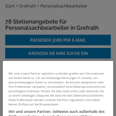
Start
Grefrath
Personalsachbearbeiter
78 Stellenangebote für
Personalsachbearbeiter in Grefrath
PASSENDE JOBS PER E-MAIL
GRENZEN SIE IHRE SUCHE EIN
Wir und unsere Partner speichern und/oder greifen auf Informationen
Sachbearbeiter (m/w/d)
auf einem Gerät zu, z.B. auf eindeutige Kennungen in Cookies, um
Personaladministration
personenbezogene Daten zu verarbeiten. Sie können akzeptieren oder
Ihre Präferenzen verwalten, einschließlich Ihres Widerspruchsrechts bei
24.07.2026 /
MERA Tiernahrung GmbH
/
berechtigtem Interesse. Klicken Sie dazu bitte unten oder besuchen Sie
zu einem beliebigen Zeitpunkt die Seite mit den Datenschutzrichtlinien.
Kevelaer
Diese Präferenzen werden unseren Partnern signalisiert und haben
keinen Einfluss auf die Browserdaten.
Wir und unsere Partner, teilweise auch außerhalb des
Personalsachbearbeiter (m/w/d)