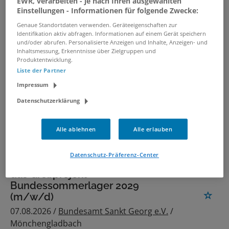
EWR, verarbeiten - je nach Ihren ausgewählten
22.07.2026 /
NRW.URBAN Service GmbH
/
Einstellungen - Informationen für folgende Zwecke:
Düsseldorf, mobiles arbeiten
Genaue Standortdaten verwenden. Geräteeigenschaften zur
Identifikation aktiv abfragen. Informationen auf einem Gerät speichern
und/oder abrufen. Personalisierte Anzeigen und Inhalte, Anzeigen- und
verwandte und ähnliche Stellenangebote
Inhaltsmessung, Erkenntnisse über Zielgruppen und
Produktentwicklung.
Liste der Partner
HR-Manager Stabstelle (m/w/d)
Impressum
Kinder- & Jugendverband in
Datenschutzerklärung
Teilzeit
07.08.2026 /
Stabstelle Personal (m/w/d) Teilzeit
Alle ablehnen
Alle erlauben
/ Mönchengladbach
Datenschutz-Präferenz-Center
Assistenz Projektmanagement für
das Großprojekt
Bundessommerlager 2029
(m/w/d)
07.08.2026 /
Bundesamt Sankt Georg e.V.
/
Mönchengladbach