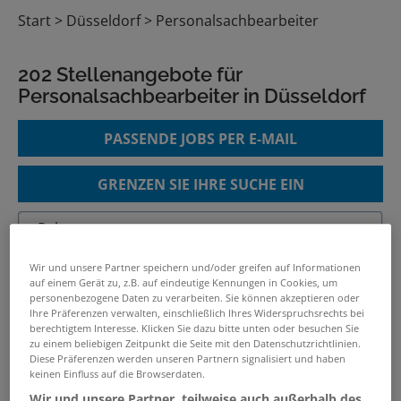
Start
Düsseldorf
Personalsachbearbeiter
202 Stellenangebote für
Personalsachbearbeiter in Düsseldorf
PASSENDE JOBS PER E-MAIL
GRENZEN SIE IHRE SUCHE EIN
Personalsachbearbeiter / HR-
Wir und unsere Partner speichern und/oder greifen auf Informationen
auf einem Gerät zu, z.B. auf eindeutige Kennungen in Cookies, um
Sachbearbeiter (m/w/d)
personenbezogene Daten zu verarbeiten. Sie können akzeptieren oder
24.07.2026 /
GiP – Ganztag in Partnerschaft e.V.
Ihre Präferenzen verwalten, einschließlich Ihres Widerspruchsrechts bei
berechtigtem Interesse. Klicken Sie dazu bitte unten oder besuchen Sie
/ Pulheim
zu einem beliebigen Zeitpunkt die Seite mit den Datenschutzrichtlinien.
Diese Präferenzen werden unseren Partnern signalisiert und haben
keinen Einfluss auf die Browserdaten.
HR-Sachbearbeiter
Wir und unsere Partner, teilweise auch außerhalb des