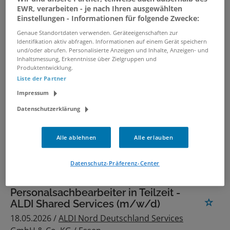
Personalbetreuung (w/m/d)
EWR, verarbeiten - je nach Ihren ausgewählten
Einstellungen - Informationen für folgende Zwecke:
30.07.2026 /
Salzgitter Mannesmann Grobblech
GmbH
/ Mülheim an der Ruhr
Genaue Standortdaten verwenden. Geräteeigenschaften zur
Identifikation aktiv abfragen. Informationen auf einem Gerät speichern
und/oder abrufen. Personalisierte Anzeigen und Inhalte, Anzeigen- und
Inhaltsmessung, Erkenntnisse über Zielgruppen und
Personalsachbearbeiter (m/w/d)
Produktentwicklung.
11.07.2026 /
Randstad Deutschland
/
Liste der Partner
Leverkusen
Impressum
Datenschutzerklärung
Personalsachbearbeiter - ALDI
Shared Services (m/w/d)
Alle ablehnen
Alle erlauben
18.05.2026 /
ALDI Nord Deutschland Services
GmbH & Co. KG
/ Essen
Datenschutz-Präferenz-Center
Personalsachbearbeiter in Teilzeit -
ALDI Shared Services (m/w/d)
18.05.2026 /
ALDI Nord Deutschland Services