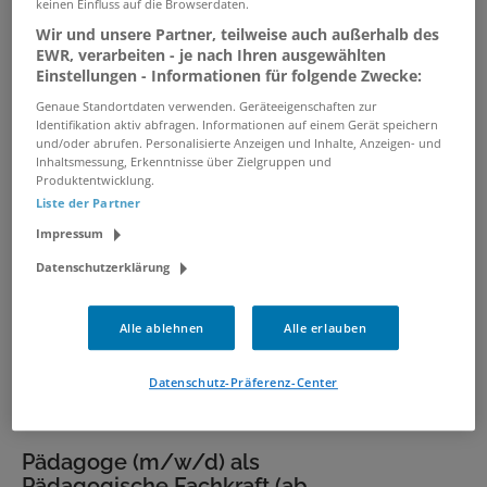
keinen Einfluss auf die Browserdaten.
Pädagoge (m/w/d) - Teilzeit -
Stuttgart
Wir und unsere Partner, teilweise auch außerhalb des
EWR, verarbeiten - je nach Ihren ausgewählten
03.08.2026 /
VIF Personalberatung #
Einstellungen - Informationen für folgende Zwecke:
Vermittlung in Festanstellung # Volker
Genaue Standortdaten verwenden. Geräteeigenschaften zur
Bronheim
/ Stuttgart
Identifikation aktiv abfragen. Informationen auf einem Gerät speichern
und/oder abrufen. Personalisierte Anzeigen und Inhalte, Anzeigen- und
Inhaltsmessung, Erkenntnisse über Zielgruppen und
Sozialpädagoge (m/w/d)
Produktentwicklung.
Liste der Partner
07.08.2026 /
inab - Ausbildungs- und
Impressum
Beschäftigungsgesellschaft des bfw mbH
/ Bad
Berleburg
Datenschutzerklärung
Alle ablehnen
Alle erlauben
Pflegepädagogin (m/w/d)
07.08.2026 /
Unternehmen aus dem Bereich:
Datenschutz-Präferenz-Center
Bildungswesen
/ Hamburg
Pädagoge (m/w/d) als
Pädagogische Fachkraft (ab