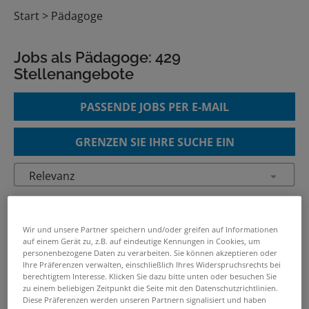
Start
Pädagoge
Jobs als Pädagoge:
429
Stellenangebote
PASSENDE JOBS PER E-MAIL
GRENZEN SIE IHRE SUCHE EIN
Sozialarbeiter_in, Pädagoge_in,
Psycholog_in Vollzeit / Teilzeit
Wir und unsere Partner speichern und/oder greifen auf Informationen
06.08.2026 /
KommRum e.V.
/ Charlottenburg-
auf einem Gerät zu, z.B. auf eindeutige Kennungen in Cookies, um
personenbezogene Daten zu verarbeiten. Sie können akzeptieren oder
Wilmersdorf, Friedrichshain-Kreuzberg
Ihre Präferenzen verwalten, einschließlich Ihres Widerspruchsrechts bei
berechtigtem Interesse. Klicken Sie dazu bitte unten oder besuchen Sie
zu einem beliebigen Zeitpunkt die Seite mit den Datenschutzrichtlinien.
Lerntherapeut - Psychologe /
Diese Präferenzen werden unseren Partnern signalisiert und haben