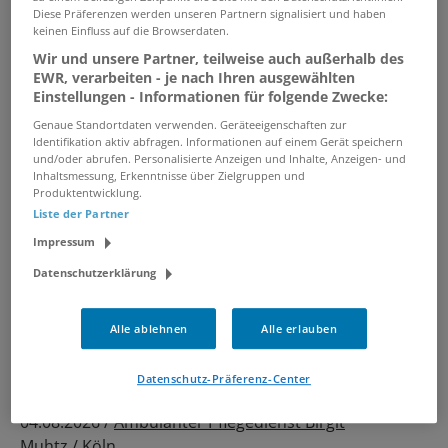
Diese Präferenzen werden unseren Partnern signalisiert und haben
keinen Einfluss auf die Browserdaten.
Medizinische/-r Fachangestellte/-
Wir und unsere Partner, teilweise auch außerhalb des
r / MFA - Reproduktionsmedizin
EWR, verarbeiten - je nach Ihren ausgewählten
Einstellungen - Informationen für folgende Zwecke:
(w/m/d)
Genaue Standortdaten verwenden. Geräteeigenschaften zur
07.08.2026 /
MVZ PAN INSTITUT GmbH
Identifikation aktiv abfragen. Informationen auf einem Gerät speichern
Interdisziplinäres Kinderwunschzentrum
/ Köln
und/oder abrufen. Personalisierte Anzeigen und Inhalte, Anzeigen- und
Inhaltsmessung, Erkenntnisse über Zielgruppen und
Produktentwicklung.
Medizinische:r Fachangestellte:r
Liste der Partner
(m/w/d) - Pflege von besonderer
Impressum
Güte!
Datenschutzerklärung
05.08.2026 /
KfH-Nierenzentrum Köln-Longerich
/ Köln
Alle ablehnen
Alle erlauben
Medizinische:r Fachangestellte:r
Datenschutz-Präferenz-Center
(w/m/d) - Hier gehören Sie hin!
04.08.2026 /
Ambulanter Pflegedienst Birgit
Muhtz
/ Köln