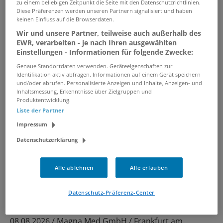
zu einem beliebigen Zeitpunkt die Seite mit den Datenschutzrichtlinien.
08.08.2026 /
Privatpraxis Dr. med. C. Hönscheid
Diese Präferenzen werden unseren Partnern signalisiert und haben
/ Königswinter
keinen Einfluss auf die Browserdaten.
Wir und unsere Partner, teilweise auch außerhalb des
EWR, verarbeiten - je nach Ihren ausgewählten
Medizinischer Fachangestellter
Einstellungen - Informationen für folgende Zwecke:
(m/w/d) Vollzeit / Teilzeit
Genaue Standortdaten verwenden. Geräteeigenschaften zur
08.08.2026 /
Innere Medizin Kardiologie
Identifikation aktiv abfragen. Informationen auf einem Gerät speichern
und/oder abrufen. Personalisierte Anzeigen und Inhalte, Anzeigen- und
Arabellapark
/ München-Bogenhausen
Inhaltsmessung, Erkenntnisse über Zielgruppen und
Produktentwicklung.
Liste der Partner
Medizinische Fachangestellte
Impressum
Labor Auftragserfassung (m/w/d)
Datenschutzerklärung
08.08.2026 /
MVZ Labor Schweinfurt GmbH
/
Schweinfurt
Alle ablehnen
Alle erlauben
Medizinische Fachangestellte
Datenschutz-Präferenz-Center
(m/w/d) - Gynäkologie &
Menopause
08.08.2026 /
Magna Med GmbH
/ Frankfurt am