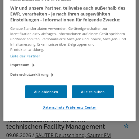
Wir und unsere Partner, teilweise auch außerhalb des
EWR, verarbeiten - je nach Ihren ausgewählten
verwandte und ähnliche Stellenangebote
Einstellungen - Informationen für folgende Zwecke:
Genaue Standortdaten verwenden. Geräteeigenschaften zur
Identifikation aktiv abfragen. Informationen auf einem Gerät speichern
CTS Customer Technical Support
und/oder abrufen. Personalisierte Anzeigen und Inhalte, Anzeigen- und
(f/m/d)
Inhaltsmessung, Erkenntnisse über Zielgruppen und
Produktentwicklung.
09.07.2026 /
Beckman Coulter - Diagnostics
/
Liste der Partner
Krefeld
Impressum
Datenschutzerklärung
Operationstechnischer Assistent
(OTA) / OP-Pflege (m/w/d)
Alle ablehnen
Alle erlauben
04.08.2026 /
BS Breitkreuz GmbH Care
/ Berlin,
Hamburg, Kiel, Düsseldorf, Köln
Datenschutz-Präferenz-Center
Teamassistent (m/w/d) im
technischen Facility Management
09.08.2026 /
SAUTER Deutschland, Sauter FM