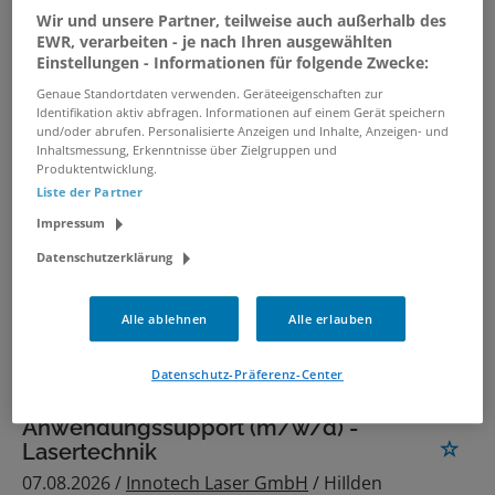
Wir und unsere Partner, teilweise auch außerhalb des
EWR, verarbeiten - je nach Ihren ausgewählten
verwandte und ähnliche Stellenangebote
Einstellungen - Informationen für folgende Zwecke:
Genaue Standortdaten verwenden. Geräteeigenschaften zur
Identifikation aktiv abfragen. Informationen auf einem Gerät speichern
CTS Customer Technical Support
und/oder abrufen. Personalisierte Anzeigen und Inhalte, Anzeigen- und
(f/m/d)
Inhaltsmessung, Erkenntnisse über Zielgruppen und
Produktentwicklung.
09.07.2026 /
Beckman Coulter - Diagnostics
/
Liste der Partner
Krefeld
Impressum
Datenschutzerklärung
Technischer Zeichner (m/w/d)
07.08.2026 /
KS-Karrenberg-Systemwand GmbH
Alle ablehnen
Alle erlauben
/ Velbert
Datenschutz-Präferenz-Center
Technischer Kunden- und
Anwendungssupport (m/w/d) -
Lasertechnik
07.08.2026 /
Innotech Laser GmbH
/ HiIlden