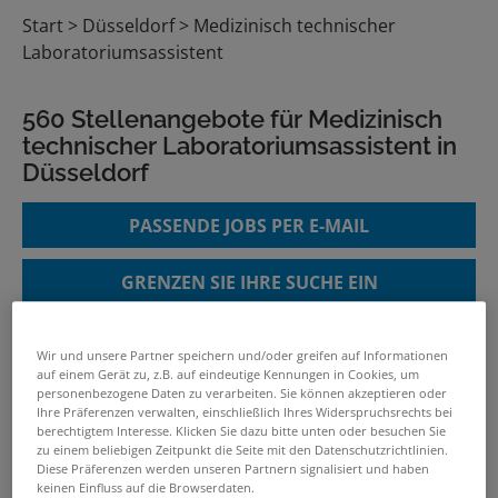
Start
Düsseldorf
Medizinisch technischer
Laboratoriumsassistent
560 Stellenangebote für Medizinisch
technischer Laboratoriumsassistent in
Düsseldorf
PASSENDE JOBS PER E-MAIL
GRENZEN SIE IHRE SUCHE EIN
Wir und unsere Partner speichern und/oder greifen auf Informationen
auf einem Gerät zu, z.B. auf eindeutige Kennungen in Cookies, um
PTA, BTA, CTA, OTA oder MTLA als
personenbezogene Daten zu verarbeiten. Sie können akzeptieren oder
Pharmaberater / Pharmareferent
Ihre Präferenzen verwalten, einschließlich Ihres Widerspruchsrechts bei
im Innendienst (m/w/x) -
berechtigtem Interesse. Klicken Sie dazu bitte unten oder besuchen Sie
zu einem beliebigen Zeitpunkt die Seite mit den Datenschutzrichtlinien.
Homeoffice
Diese Präferenzen werden unseren Partnern signalisiert und haben
12.07.2026 /
HELENA GmbH
/ Homeoffice
keinen Einfluss auf die Browserdaten.