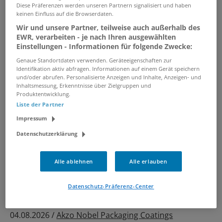
Diese Präferenzen werden unseren Partnern signalisiert und haben
keinen Einfluss auf die Browserdaten.
verwandte und ähnliche Stellenangebote
Wir und unsere Partner, teilweise auch außerhalb des
EWR, verarbeiten - je nach Ihren ausgewählten
Einstellungen - Informationen für folgende Zwecke:
Technischer Kunden- und
Genaue Standortdaten verwenden. Geräteeigenschaften zur
Anwendungssupport (m/w/d) -
Identifikation aktiv abfragen. Informationen auf einem Gerät speichern
Lasertechnik
und/oder abrufen. Personalisierte Anzeigen und Inhalte, Anzeigen- und
Inhaltsmessung, Erkenntnisse über Zielgruppen und
07.08.2026 /
Innotech Laser GmbH
/ HiIlden
Produktentwicklung.
Liste der Partner
Impressum
Operationstechnischer Assistent
(OTA) / OP-Pflege (m/w/d)
Datenschutzerklärung
04.08.2026 /
BS Breitkreuz GmbH Care
/ Berlin,
Hamburg, Kiel, Düsseldorf, Köln
Alle ablehnen
Alle erlauben
Datenschutz-Präferenz-Center
Technical Representative (m/w/d)
- Europe
04.08.2026 /
Akzo Nobel Packaging Coatings