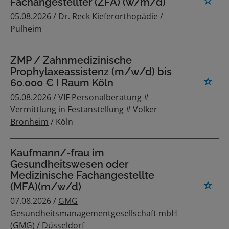
Fachangestellter (ZFA) (w/m/d)
05.08.2026 /
Dr. Reck Kieferorthopädie
/
Pulheim
ZMP / Zahnmedizinische
Prophylaxeassistenz (m/w/d) bis
60.000 € I Raum Köln
05.08.2026 /
VIF Personalberatung #
Vermittlung in Festanstellung # Volker
Bronheim
/ Köln
Kaufmann/-frau im
Gesundheitswesen oder
Medizinische Fachangestellte
(MFA)(m/w/d)
07.08.2026 /
GMG
Gesundheitsmanagementgesellschaft mbH
(GMG)
/ Düsseldorf