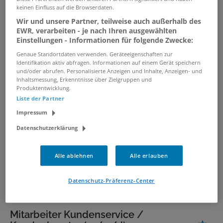
Private Banking
keinen Einfluss auf die Browserdaten.
Firmenkunden&amp;Mandatsgesc
Wir und unsere Partner, teilweise auch außerhalb des
häft
EWR, verarbeiten - je nach Ihren ausgewählten
Einstellungen - Informationen für folgende Zwecke:
07.08.2026 /
Sparkasse Essen
/ Essen
Genaue Standortdaten verwenden. Geräteeigenschaften zur
Identifikation aktiv abfragen. Informationen auf einem Gerät speichern
verwandte und ähnliche Stellenangebote
und/oder abrufen. Personalisierte Anzeigen und Inhalte, Anzeigen- und
Inhaltsmessung, Erkenntnisse über Zielgruppen und
Produktentwicklung.
Liste der Partner
Customer Service Agent (m/w/d)
Impressum
09.08.2026 /
Anex Tour GmbH
/ Düsseldorf
Datenschutzerklärung
Customer Operations Manager
Alle ablehnen
Alle erlauben
(m/w/d)
07.08.2026 /
AllTerra Deutschland GmbH
/
Datenschutz-Präferenz-Center
Leipzig, Düsseldorf, Backnang
Mitarbeiter Kundenservice /