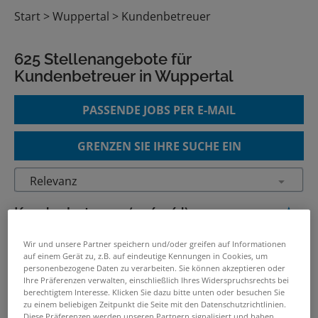
Start
Wuppertal
Kundenbetreuer
625 Stellenangebote für
Kundenbetreuer in Wuppertal
PASSENDE JOBS PER E-MAIL
GRENZEN SIE IHRE SUCHE EIN
Kundenbetreuer (m/w/d)
02.08.2026 /
Randstad Deutschland
/ Essen,
Wir und unsere Partner speichern und/oder greifen auf Informationen
Ruhr
auf einem Gerät zu, z.B. auf eindeutige Kennungen in Cookies, um
personenbezogene Daten zu verarbeiten. Sie können akzeptieren oder
Ihre Präferenzen verwalten, einschließlich Ihres Widerspruchsrechts bei
Private Banking Firmenkunden-
berechtigtem Interesse. Klicken Sie dazu bitte unten oder besuchen Sie
zu einem beliebigen Zeitpunkt die Seite mit den Datenschutzrichtlinien.
Betreuer Junior (m/w/d) im
Diese Präferenzen werden unseren Partnern signalisiert und haben