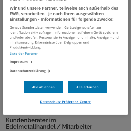
verwandte und ähnliche Stellenangebote
Wir und unsere Partner, teilweise auch außerhalb des
EWR, verarbeiten - je nach Ihren ausgewählten
Customer Service Agent (m/w/d)
Einstellungen - Informationen für folgende Zwecke:
Genaue Standortdaten verwenden. Geräteeigenschaften zur
09.08.2026 /
Anex Tour GmbH
/ Düsseldorf
Identifikation aktiv abfragen. Informationen auf einem Gerät speichern
und/oder abrufen. Personalisierte Anzeigen und Inhalte, Anzeigen- und
Inhaltsmessung, Erkenntnisse über Zielgruppen und
Customer Operations Manager
Produktentwicklung.
(m/w/d)
Liste der Partner
07.08.2026 /
AllTerra Deutschland GmbH
/
Impressum
Leipzig, Düsseldorf, Backnang
Datenschutzerklärung
Firmenkundenassistenz (m/w/d)
Alle ablehnen
Alle erlauben
07.08.2026 /
Gladbacher Bank AG
/
Mönchengladbach
Datenschutz-Präferenz-Center
Kundenberater im
Edelmetallhandel / Mitarbeiter