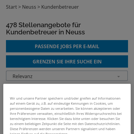
Start
Neuss
Kundenbetreuer
478 Stellenangebote für
Kundenbetreuer in Neuss
PASSENDE JOBS PER E-MAIL
GRENZEN SIE IHRE SUCHE EIN
Vertriebsmitarbeiter Außendienst -
Akquise / Beratung /
Wir und unsere Partner speichern und/oder greifen auf Informationen
Kundenbetreuung (m/w/d)
auf einem Gerät zu, z.B. auf eindeutige Kennungen in Cookies, um
personenbezogene Daten zu verarbeiten. Sie können akzeptieren oder
04.08.2026 /
Workwise GmbH
/
Ihre Präferenzen verwalten, einschließlich Ihres Widerspruchsrechts bei
Mönchengladbach
berechtigtem Interesse. Klicken Sie dazu bitte unten oder besuchen Sie
zu einem beliebigen Zeitpunkt die Seite mit den Datenschutzrichtlinien.
Diese Präferenzen werden unseren Partnern signalisiert und haben
keinen Einfluss auf die Browserdaten.