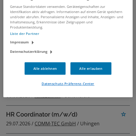
Personal-Manager (m/w/d)
Genaue Standortdaten verwenden. Geräteeigenschaften zur
05.08.2026 /
HÖRGERÄTE SEIFERT GmbH
/
Identifikation aktiv abfragen. Informationen auf einem Gerät speichern
und/oder abrufen. Personalisierte Anzeigen und Inhalte, Anzeigen- und
Planegg
Inhaltsmessung, Erkenntnisse über Zielgruppen und
Produktentwicklung.
Liste der Partner
HR-Manager Stabstelle (m/w/d)
Impressum
Kinder- & Jugendverband in
Teilzeit
Datenschutzerklärung
07.08.2026 /
Stabstelle Personal (m/w/d) Teilzeit
/ Mönchengladbach
Alle ablehnen
Alle erlauben
Datenschutz-Präferenz-Center
HR Manager
06.08.2026 /
Amazon TA
/ Schönefeld
HR Coordinator (m/w/d)
29.07.2026 /
COMM-TEC GmbH
/ Uhingen