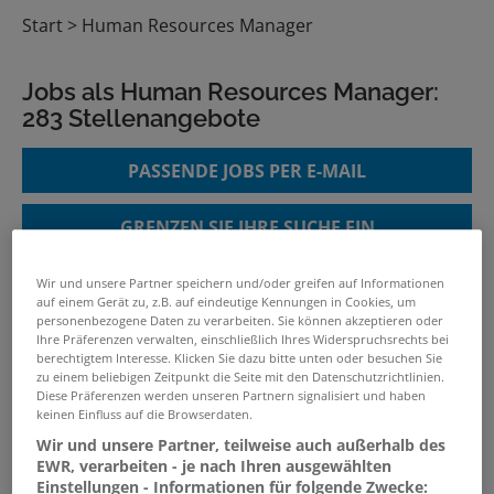
Start
Human Resources Manager
Jobs als Human Resources Manager:
283 Stellenangebote
PASSENDE JOBS PER E-MAIL
GRENZEN SIE IHRE SUCHE EIN
Wir und unsere Partner speichern und/oder greifen auf Informationen
auf einem Gerät zu, z.B. auf eindeutige Kennungen in Cookies, um
personenbezogene Daten zu verarbeiten. Sie können akzeptieren oder
Referent HR-Management
Ihre Präferenzen verwalten, einschließlich Ihres Widerspruchsrechts bei
(m/w/d) Recruiting in München
berechtigtem Interesse. Klicken Sie dazu bitte unten oder besuchen Sie
zu einem beliebigen Zeitpunkt die Seite mit den Datenschutzrichtlinien.
08.08.2026 /
Becker Büttner Held Rechtsanwälte
Diese Präferenzen werden unseren Partnern signalisiert und haben
Steuerberater Unternehmensberater
keinen Einfluss auf die Browserdaten.
PartGmbB
/ München
Wir und unsere Partner, teilweise auch außerhalb des
EWR, verarbeiten - je nach Ihren ausgewählten
Einstellungen - Informationen für folgende Zwecke: