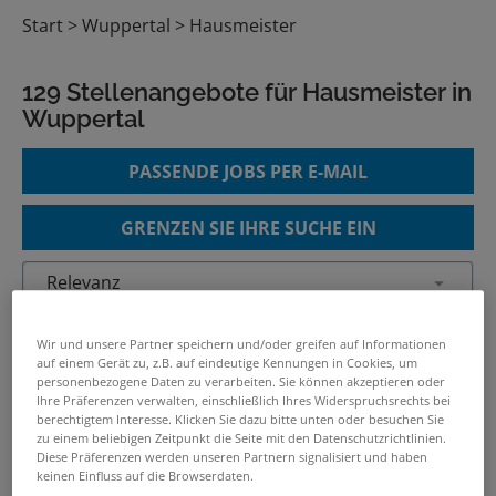
Start
Wuppertal
Hausmeister
129 Stellenangebote für Hausmeister in
Wuppertal
PASSENDE JOBS PER E-MAIL
GRENZEN SIE IHRE SUCHE EIN
Hausmeister / Objektbetreuer
Wir und unsere Partner speichern und/oder greifen auf Informationen
(m/w/d) für Wohnimmobilien
auf einem Gerät zu, z.B. auf eindeutige Kennungen in Cookies, um
personenbezogene Daten zu verarbeiten. Sie können akzeptieren oder
05.08.2026 /
Düsseldorfer
Ihre Präferenzen verwalten, einschließlich Ihres Widerspruchsrechts bei
Wohnungsgenossenschaft eG
/ Düsseldorf
berechtigtem Interesse. Klicken Sie dazu bitte unten oder besuchen Sie
zu einem beliebigen Zeitpunkt die Seite mit den Datenschutzrichtlinien.
Diese Präferenzen werden unseren Partnern signalisiert und haben
verwandte und ähnliche Stellenangebote
keinen Einfluss auf die Browserdaten.