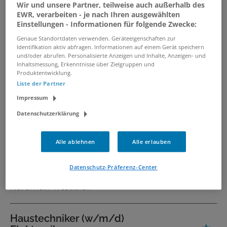
Wir und unsere Partner, teilweise auch außerhalb des
EWR, verarbeiten - je nach Ihren ausgewählten
Sachbearbeiter*in
Einstellungen - Informationen für folgende Zwecke:
Energiemanagement
Genaue Standortdaten verwenden. Geräteeigenschaften zur
01.08.2026 /
GMW Gebäudemanagement der
Identifikation aktiv abfragen. Informationen auf einem Gerät speichern
und/oder abrufen. Personalisierte Anzeigen und Inhalte, Anzeigen- und
Stadt Wuppertal
/ Wuppertal
Inhaltsmessung, Erkenntnisse über Zielgruppen und
Produktentwicklung.
Liste der Partner
Technischer Leiter
Impressum
Gebäudetechnik im Klinikbetrieb
(m/w/d)
Datenschutzerklärung
16.07.2026 /
Sana TGmed GmbH
/ Düsseldorf
Alle ablehnen
Alle erlauben
Servicetechniker (m/w/d)
Datenschutz-Präferenz-Center
30.07.2026 /
HARGASSNER Ges mbH
/
Nordrhein-Westfalen
Haustechniker (w/m/d)