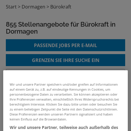
Start
Dormagen
Bürokraft
855 Stellenangebote für Bürokraft in
Dormagen
PASSENDE JOBS PER E-MAIL
GRENZEN SIE IHRE SUCHE EIN
Wir und unsere Partner speichern und/oder greifen auf Informationen
Bürofachkraft (m/w/d)
auf einem Gerät zu, z.B. auf eindeutige Kennungen in Cookies, um
personenbezogene Daten zu verarbeiten. Sie können akzeptieren oder
06.08.2026 /
Sozialverband VdK Nordrhein-
Ihre Präferenzen verwalten, einschließlich Ihres Widerspruchsrechts bei
Westfalen e.V.
/ Neuss
berechtigtem Interesse. Klicken Sie dazu bitte unten oder besuchen Sie
zu einem beliebigen Zeitpunkt die Seite mit den Datenschutzrichtlinien.
Diese Präferenzen werden unseren Partnern signalisiert und haben
keinen Einfluss auf die Browserdaten.
Steuerfachangestellte/r (m/w/d)
in Dormagen – bis zu 5 Tage
Wir und unsere Partner, teilweise auch außerhalb des