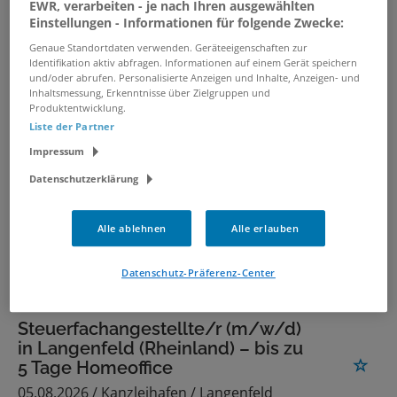
EWR, verarbeiten - je nach Ihren ausgewählten
Homeoffice
Einstellungen - Informationen für folgende Zwecke:
05.08.2026 /
Kanzleihafen
/ Dormagen
Genaue Standortdaten verwenden. Geräteeigenschaften zur
Identifikation aktiv abfragen. Informationen auf einem Gerät speichern
und/oder abrufen. Personalisierte Anzeigen und Inhalte, Anzeigen- und
Steuerfachangestellte/r (m/w/d)
Inhaltsmessung, Erkenntnisse über Zielgruppen und
in Monheim am Rhein – bis zu 5
Produktentwicklung.
Tage Homeoffice
Liste der Partner
05.08.2026 /
Kanzleihafen
/ Monheim am Rhein
Impressum
Datenschutzerklärung
Kfm. Mitarbeiter/in -
Büroorganisation (M/W/D)
Alle ablehnen
Alle erlauben
07.08.2026 /
Bembé Parkett GmbH & Co. KG
/
Köln
Datenschutz-Präferenz-Center
Steuerfachangestellte/r (m/w/d)
in Langenfeld (Rheinland) – bis zu
5 Tage Homeoffice
05.08.2026 /
Kanzleihafen
/ Langenfeld