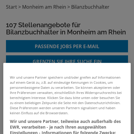
Start
Monheim am Rhein
Bilanzbuchhalter
107 Stellenangebote für
Bilanzbuchhalter in Monheim am Rhein
PASSENDE JOBS PER E-MAIL
GRENZEN SIE IHRE SUCHE EIN
Wir und unsere Partner speichern und/oder greifen auf Informationen
auf einem Gerät zu, z.B. auf eindeutige Kennungen in Cookies, um
personenbezogene Daten zu verarbeiten. Sie können akzeptieren oder
Steuerfachangestellter /
Ihre Präferenzen verwalten, einschließlich Ihres Widerspruchsrechts bei
Steuerfachwirt / Bilanzbuchhalter
berechtigtem Interesse. Klicken Sie dazu bitte unten oder besuchen Sie
(m/w/d) in Vollzeit oder Teilzeit
zu einem beliebigen Zeitpunkt die Seite mit den Datenschutzrichtlinien.
Diese Präferenzen werden unseren Partnern signalisiert und haben
05.08.2026 /
RLT Tieben Risse & Partner mbB
keinen Einfluss auf die Browserdaten.
Wirtschaftsprüfungsgesellschaft
Wir und unsere Partner, teilweise auch außerhalb des
Steuerberatungsgesellschaft
/ Düsseldorf,
EWR, verarbeiten - je nach Ihren ausgewählten
Essen
Einstellungen - Informationen für folgende Zwecke: