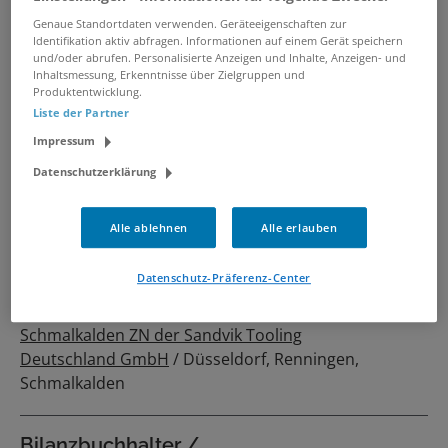
Genaue Standortdaten verwenden. Geräteeigenschaften zur
Identifikation aktiv abfragen. Informationen auf einem Gerät speichern
Bilanzbuchhalter - Immobilien /
und/oder abrufen. Personalisierte Anzeigen und Inhalte, Anzeigen- und
Inhaltsmessung, Erkenntnisse über Zielgruppen und
Controlling (m/w/d)
Produktentwicklung.
04.08.2026 /
Workwise GmbH
/ Dormagen
Liste der Partner
Impressum
Finanz- / Bilanzbuchhalter
Datenschutzerklärung
(m/w/d)
31.07.2026 /
INCURA GmbH
/ Köln
Alle ablehnen
Alle erlauben
Bilanzbuchhalter (m/w/d)
Datenschutz-Präferenz-Center
29.07.2026 /
Sandvik Tooling Supply
Schmalkalden ZN der Sandvik Tooling
Deutschland GmbH
/ Düsseldorf, Renningen,
Schmalkalden
Bilanzbuchhalter /