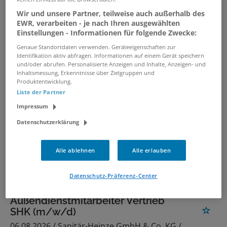
Sales-Mitarbeiter (m/w/d)
Wir und unsere Partner, teilweise auch außerhalb des
08.08.2026 /
Maier Holztec GmbH
/ Detmold,
EWR, verarbeiten - je nach Ihren ausgewählten
Paderborn, Bielefeld, Kreis Lippe
Einstellungen - Informationen für folgende Zwecke:
Genaue Standortdaten verwenden. Geräteeigenschaften zur
Identifikation aktiv abfragen. Informationen auf einem Gerät speichern
Junior-Außendienstmitarbeiter
und/oder abrufen. Personalisierte Anzeigen und Inhalte, Anzeigen- und
(m/w/d)
Inhaltsmessung, Erkenntnisse über Zielgruppen und
Produktentwicklung.
06.08.2026 /
SCHMITT & ORSCHLER GmbH & Co.
Liste der Partner
Farben- und Heimtex KG
/ Aschaffenburg
Impressum
Datenschutzerklärung
Außendienstmitarbeiter Vertrieb
SHK (m/w/d)
Alle ablehnen
Alle erlauben
07.08.2026 /
Sanitär-Heinze GmbH & Co. KG
/
Dresden
Datenschutz-Präferenz-Center
Außendienstmitarbeiter Vertrieb
SHK (m/w/d)
06.08.2026 /
Sanitär-Heinze GmbH & Co. KG
/