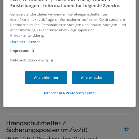
Du richtig!
Einstellungen - Informationen für folgende Zwecke:
04.08.2026 /
Pflegezentrum Am Schwelmer Tor
/
Genaue Standortdaten verwenden. Geräteeigenschaften zur
Remscheid
Identifikation aktiv abfragen. Informationen auf einem Gerät speichern
und/oder abrufen. Personalisierte Anzeigen und Inhalte, Anzeigen- und
Inhaltsmessung, Erkenntnisse über Zielgruppen und
Produktentwicklung.
Pflegehilfskraft (m/w/d) für die
Liste der Partner
LVR-Christy-Brown-Schule in
Impressum
Duisburg
05.08.2026 /
Landschaftsverband Rheinland
/
Datenschutzerklärung
Duisburg
Alle ablehnen
Alle erlauben
Gartenbauhelfer*in (m/w/d)
Datenschutz-Präferenz-Center
30.07.2026 /
Universitätsklinikum Düsseldorf
/
Düsseldorf
Brandschutzhelfer /
Sicherungsposten (m/w/d)
05.08.2026 /
Westdeutscher Wach- und