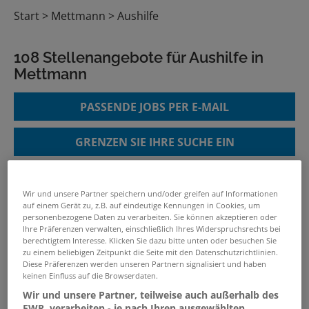
Start
Mettmann
Aushilfe
108 Stellenangebote für Aushilfe in
Mettmann
PASSENDE JOBS PER E-MAIL
GRENZEN SIE IHRE SUCHE EIN
Wir und unsere Partner speichern und/oder greifen auf Informationen
Aushilfe / Studentenjob im
auf einem Gerät zu, z.B. auf eindeutige Kennungen in Cookies, um
personenbezogene Daten zu verarbeiten. Sie können akzeptieren oder
Verkauf in Teilzeit (m/w/d)
Ihre Präferenzen verwalten, einschließlich Ihres Widerspruchsrechts bei
04.08.2026 /
Kaufland Dienstleistung GmbH &
berechtigtem Interesse. Klicken Sie dazu bitte unten oder besuchen Sie
zu einem beliebigen Zeitpunkt die Seite mit den Datenschutzrichtlinien.
Co. KG
/ Leverkusen
Diese Präferenzen werden unseren Partnern signalisiert und haben
keinen Einfluss auf die Browserdaten.
Wir und unsere Partner, teilweise auch außerhalb des
Pflegehelfer:in (w/m/d) - Hier bist
EWR, verarbeiten - je nach Ihren ausgewählten