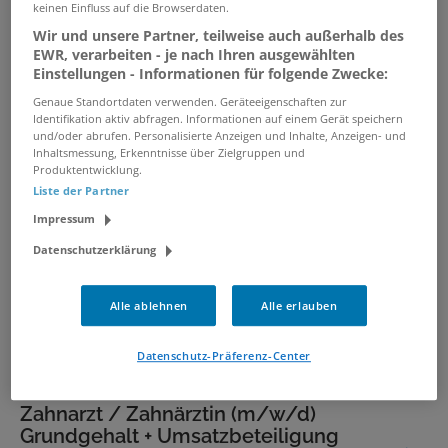
mit Home-Office
keinen Einfluss auf die Browserdaten.
09.08.2026 /
tw.con. GmbH
/ Düsseldorf
Wir und unsere Partner, teilweise auch außerhalb des
EWR, verarbeiten - je nach Ihren ausgewählten
Einstellungen - Informationen für folgende Zwecke:
Facharzt Kinder- und
Genaue Standortdaten verwenden. Geräteeigenschaften zur
Jugendpsychiatrie (m/w/d) - MVZ
Identifikation aktiv abfragen. Informationen auf einem Gerät speichern
und/oder abrufen. Personalisierte Anzeigen und Inhalte, Anzeigen- und
mit Homeoffice
Inhaltsmessung, Erkenntnisse über Zielgruppen und
09.08.2026 /
tw.con. GmbH
/ Düsseldorf
Produktentwicklung.
Liste der Partner
Impressum
Zahnarzt (m/w/d) bis 156.000 € |
Region Düsseldorf / Rhein-Ruhr /
Datenschutzerklärung
Niederrhein
05.08.2026 /
VIF Personalberatung #
Alle ablehnen
Alle erlauben
Vermittlung in Festanstellung # Volker
Bronheim
/ Düsseldorf
Datenschutz-Präferenz-Center
Zahnarzt / Zahnärztin (m/w/d)
Grundgehalt + Umsatzbeteiligung