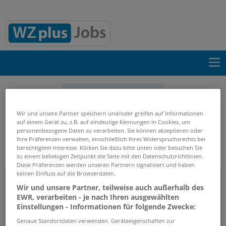
Suche einblenden
Start
Firmenprofile
IDN Ingenieurbüro DOMKE
Wir und unsere Partner speichern und/oder greifen auf Informationen
auf einem Gerät zu, z.B. auf eindeutige Kennungen in Cookies, um
Nachf. Partnerschaft Beratender Ingenieure mbB
personenbezogene Daten zu verarbeiten. Sie können akzeptieren oder
Ihre Präferenzen verwalten, einschließlich Ihres Widerspruchsrechts bei
berechtigtem Interesse. Klicken Sie dazu bitte unten oder besuchen Sie
zu einem beliebigen Zeitpunkt die Seite mit den Datenschutzrichtlinien.
Firmenprofil
Diese Präferenzen werden unseren Partnern signalisiert und haben
keinen Einfluss auf die Browserdaten.
IDN Ingenieurbüro DOMKE Nachf.
Wir und unsere Partner, teilweise auch außerhalb des
Partnerschaft Beratender Ingenieure
EWR, verarbeiten - je nach Ihren ausgewählten
mbB
Einstellungen - Informationen für folgende Zwecke:
Genaue Standortdaten verwenden. Geräteeigenschaften zur