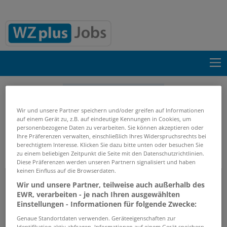
Suche einblenden
Wir und unsere Partner speichern und/oder greifen auf Informationen
Start
Firmenprofile
Pescher Beteiligungen GmbH
auf einem Gerät zu, z.B. auf eindeutige Kennungen in Cookies, um
& Co. KG
personenbezogene Daten zu verarbeiten. Sie können akzeptieren oder
Ihre Präferenzen verwalten, einschließlich Ihres Widerspruchsrechts bei
berechtigtem Interesse. Klicken Sie dazu bitte unten oder besuchen Sie
zu einem beliebigen Zeitpunkt die Seite mit den Datenschutzrichtlinien.
Firmenprofil
Diese Präferenzen werden unseren Partnern signalisiert und haben
keinen Einfluss auf die Browserdaten.
Pescher Beteiligungen GmbH & Co. KG
Wir und unsere Partner, teilweise auch außerhalb des
EWR, verarbeiten - je nach Ihren ausgewählten
Einstellungen - Informationen für folgende Zwecke:
Genaue Standortdaten verwenden. Geräteeigenschaften zur
Identifikation aktiv abfragen. Informationen auf einem Gerät speichern