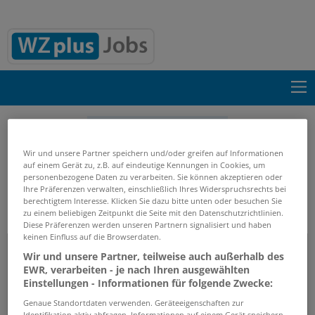
Suche einblenden
Wir und unsere Partner speichern und/oder greifen auf Informationen
Start
Firmenprofile
A.H. Winterberg GmbH & Co.
auf einem Gerät zu, z.B. auf eindeutige Kennungen in Cookies, um
KG
personenbezogene Daten zu verarbeiten. Sie können akzeptieren oder
Ihre Präferenzen verwalten, einschließlich Ihres Widerspruchsrechts bei
berechtigtem Interesse. Klicken Sie dazu bitte unten oder besuchen Sie
zu einem beliebigen Zeitpunkt die Seite mit den Datenschutzrichtlinien.
Firmenprofil
Diese Präferenzen werden unseren Partnern signalisiert und haben
keinen Einfluss auf die Browserdaten.
A.H. Winterberg GmbH & Co. KG
Wir und unsere Partner, teilweise auch außerhalb des
EWR, verarbeiten - je nach Ihren ausgewählten
Einstellungen - Informationen für folgende Zwecke:
Genaue Standortdaten verwenden. Geräteeigenschaften zur
Identifikation aktiv abfragen. Informationen auf einem Gerät speichern